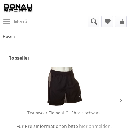
Menü
Hosen
Topseller
Teamwear Element C1 Shorts schwarz
Für Preisinformationen bitte
hier anmelden
.