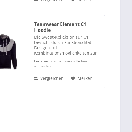
Teamwear Element C1
Hoodie
Die Sweat-Kollektion zur C1
besticht durch Funktionalität,
Design und
Kombinationsmöglichkeiten zur
C1-Teamwear. Jedes Team kann
Für Preisinformationen bitte
hier
das passende Teil zur
anmelden
.
Präsentation, zum Aufwärmen
oder zum legeren Tragen
Vergleichen
Merken
aussuchen. Der Hoody besteht zu
80...