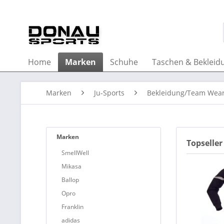
Home
Marken
Schuhe
Taschen & Bekleid
Marken
Ju-Sports
Bekleidung/Team Wea
Marken
Topseller
SmellWell
Mikasa
Ballop
Opro
Franklin
adidas