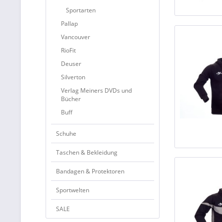
Sportarten
Pallap
Vancouver
RioFit
Deuser
Silverton
Verlag Meiners DVDs und
Bücher
Buff
Schuhe
Taschen & Bekleidung
Bandagen & Protektoren
Sportwelten
SALE