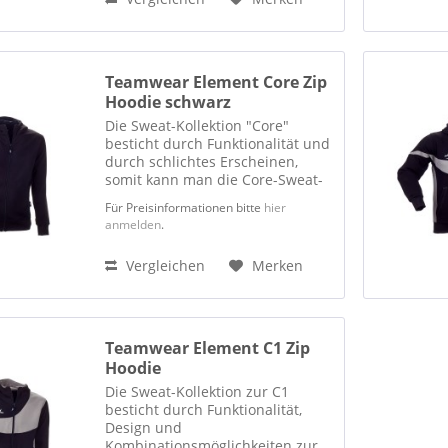
Teamwear Element Core Zip
Hoodie schwarz
Die Sweat-Kollektion "Core"
besticht durch Funktionalität und
durch schlichtes Erscheinen,
somit kann man die Core-Sweat-
Line für alle Gelegenheiten
Für Preisinformationen bitte
hier
nutzen. Jedes Team kann das
anmelden
.
passende Teil zur Präsentation,
zum Aufwärmen oder zum...
Vergleichen
Merken
Teamwear Element C1 Zip
Hoodie
Die Sweat-Kollektion zur C1
besticht durch Funktionalität,
Design und
Kombinationsmöglichkeiten zur