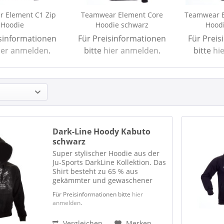
 Element C1 Zip
Teamwear Element Core
Teamwear E
Hoodie
Hoodie schwarz
Hood
isinformationen
Für Preisinformationen
Für Preis
ier anmelden
.
bitte
hier anmelden
.
bitte
hi
Dark-Line Hoody Kabuto
schwarz
Super stylischer Hoodie aus der
Ju-Sports DarkLine Kollektion. Das
Shirt besteht zu 65 % aus
gekämmter und gewaschener
Baumwolle und zu 35 % aus
Für Preisinformationen bitte
hier
Polyester.
anmelden
.
Vergleichen
Merken