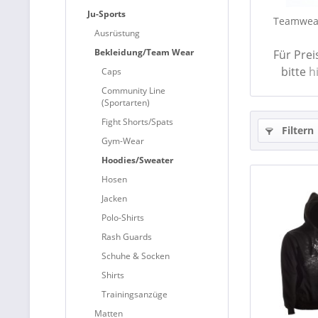
Ju-Sports
Teamwear
Ausrüstung
Bekleidung/Team Wear
Für Pre
bitte
h
Caps
Community Line
(Sportarten)
Fight Shorts/Spats
Filtern
Gym-Wear
Hoodies/Sweater
Hosen
Jacken
Polo-Shirts
Rash Guards
Schuhe & Socken
Shirts
Trainingsanzüge
Matten