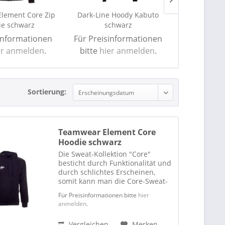
lement Core Zip
Dark-Line Hoody Kabuto
Teamwear
ie schwarz
schwarz
Ho
informationen
Für Preisinformationen
Für Preisi
er anmelden
.
bitte
hier anmelden
.
bitte
hie
Sortierung:
Teamwear Element Core
Hoodie schwarz
Die Sweat-Kollektion "Core"
besticht durch Funktionalität und
durch schlichtes Erscheinen,
somit kann man die Core-Sweat-
Line für alle Gelegenheiten
Für Preisinformationen bitte
hier
nutzen. Jedes Team kann das
anmelden
.
passende Teil zur Präsentation,
zum Aufwärmen oder zum...
Vergleichen
Merken