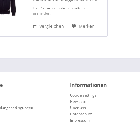
C1-Teamwear. Jedes Team kann
Für Preisinformationen bitte
hier
das passende Teil zur
anmelden
.
Präsentation, zum Aufwärmen
oder zum legeren Tragen
Vergleichen
Merken
aussuchen. Der Hoody besteht zu
80...
ce
Informationen
Cookie settings
Newsletter
hlungsbedingungen
Über uns
Datenschutz
Impressum