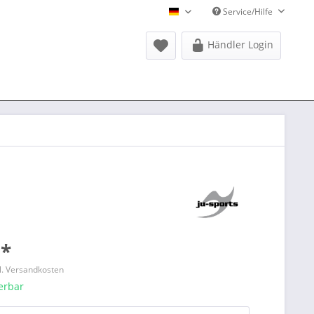
Service/Hilfe
Donausports Deutsch
Händler Login
 *
l. Versandkosten
ferbar