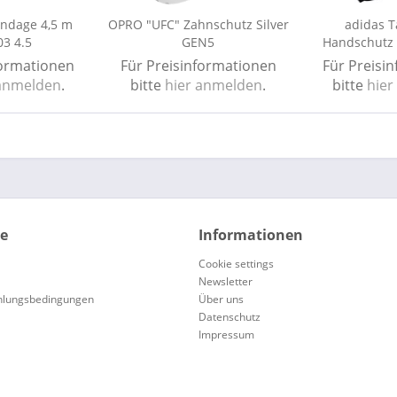
andage 4,5 m
OPRO "UFC" Zahnschutz Silver
adidas 
03 4.5
GEN5
Handschutz 
formationen
Für Preisinformationen
Für Preisi
 anmelden
.
bitte
hier anmelden
.
bitte
hier
ce
Informationen
Cookie settings
Newsletter
hlungsbedingungen
Über uns
Datenschutz
Impressum