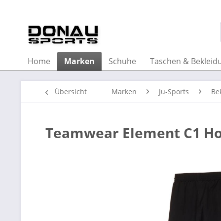
Home
Marken
Schuhe
Taschen & Bekleid
Übersicht
Marken
Ju-Sports
Be
Teamwear Element C1 Ho