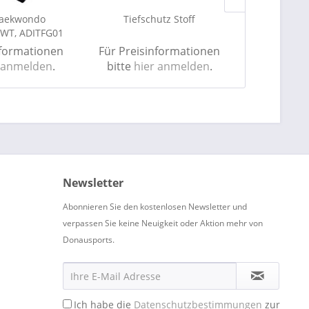
Taekwondo
Tiefschutz Stoff
adidas Boxh
WT, ADITFG01
500 bl
nformationen
Für Preisinformationen
Für Preis
 anmelden
.
bitte
hier anmelden
.
bitte
hie
Newsletter
Abonnieren Sie den kostenlosen Newsletter und
verpassen Sie keine Neuigkeit oder Aktion mehr von
Donausports.
Ich habe die
Datenschutzbestimmungen
zur