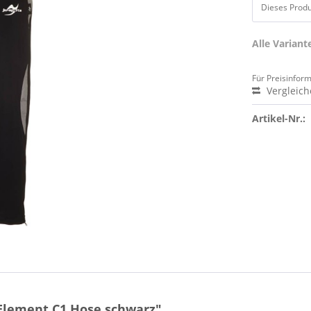
Dieses Produk
Alle Varian
Für Preisinfor
Vergleic
Artikel-Nr.:
lement C1 Hose schwarz"