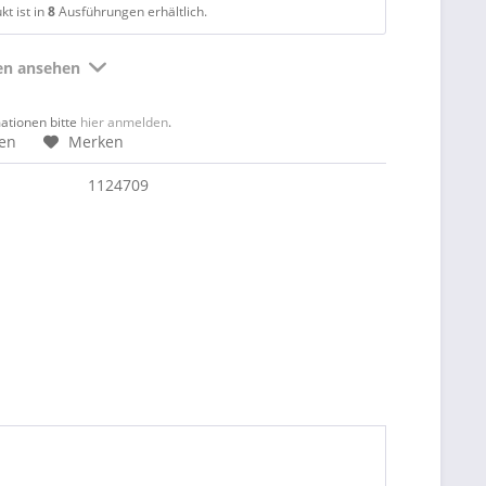
t ist in
8
Ausführungen erhältlich.
ten ansehen
mationen bitte
hier anmelden
.
hen
Merken
1124709