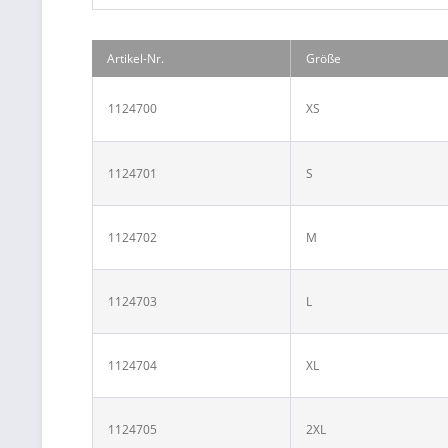
Artikel-Nr.
Größe
1124700
XS
1124701
S
1124702
M
1124703
L
1124704
XL
1124705
2XL