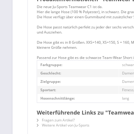
Die neue Ju-Sports Teamwear C1 ist da.
Hier die lange Hose (100 % Polyester), in schwarz. Die gr
Die Hose verfügt über einen Gummibund mit zusätzlicher 
Die Hose passt natürlich perfekt zu jeder der sechs versc
und Ausziehen.
Die Hose gibt es in 8 Größen. XXS=140, XS=150, S = 160, M
kleinere Größe nehmen.
Passend zur Hose gibt es die schwarze Team-Wear Short im
Farbgruppe:
schwar
Geschlecht:
Damen,
Zielgruppe:
Damen,
Sportart:
Fitness
Hosenschnittlänge:
lang
Weiterführende Links zu "Teamwea
Fragen zum Artikel?
Weitere Artikel von Ju-Sports