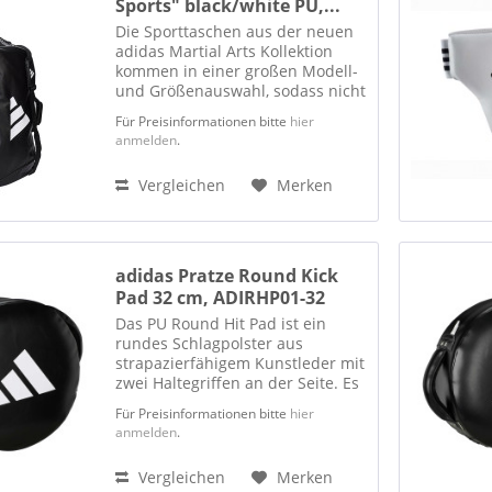
Sports" black/white PU,...
Die Sporttaschen aus der neuen
adidas Martial Arts Kollektion
kommen in einer großen Modell-
und Größenauswahl, sodass nicht
ausschließlich Kampfsportler ihre
Für Preisinformationen bitte
hier
Freude daran haben werden. Alle
anmelden
.
Modelle sind aus hochgradig
strapazierfähigen,...
Vergleichen
Merken
adidas Pratze Round Kick
Pad 32 cm, ADIRHP01-32
Das PU Round Hit Pad ist ein
rundes Schlagpolster aus
strapazierfähigem Kunstleder mit
zwei Haltegriffen an der Seite. Es
ist in einer Standardgröße von 32
Für Preisinformationen bitte
hier
cm Durchmesser erhältlich.
anmelden
.
Vergleichen
Merken