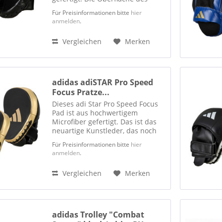
Griff-Handschuh besteht aus
Für Preisinformationen bitte
hier
adidas Climacool Mesh-Material.
anmelden
.
Das Handpad ist mit EVA-Schaum
gefüllt und dadurch flexibel,...
Vergleichen
Merken
adidas adiSTAR Pro Speed
Focus Pratze...
Dieses adi Star Pro Speed Focus
Pad ist aus hochwertigem
Microfiber gefertigt. Das ist das
neuartige Kunstleder, das noch
stabiler ist und sich wie Leder
Für Preisinformationen bitte
hier
verhält. Da adidas im Zuge von
anmelden
.
Sustainability und
Umweltschonung weitestgehend
Vergleichen
Merken
auf...
adidas Trolley "Combat