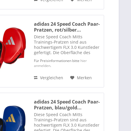
adidas 24 Speed Coach Paar-
Pratzen, rot/silber...
Diese Speed Coach Mitts
Trainings-Pratzen sind aus
hochwertigem FLX 3.0 Kunstleder
gefertigt. Die Oberfläche des
Griff-Handschuh besteht aus
Für Preisinformationen bitte
hier
adidas Climacool Mesh-Material.
anmelden
.
Das Handpad ist mit EVA-Schaum
gefüllt und dadurch flexibel,...
Vergleichen
Merken
adidas 24 Speed Coach Paar-
Pratzen, blau/gold...
Diese Speed Coach Mitts
Trainings-Pratzen sind aus
hochwertigem FLX 3.0 Kunstleder
gefertigt. Die Oberfläche des