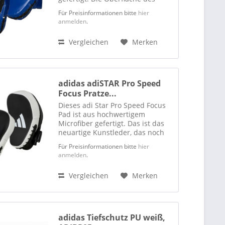
Griff-Handschuh besteht aus
Für Preisinformationen bitte
hier
adidas Climacool Mesh-Material.
anmelden
.
Das Handpad ist mit EVA-Schaum
gefüllt und dadurch flexibel,...
Vergleichen
Merken
adidas adiSTAR Pro Speed
Focus Pratze...
Dieses adi Star Pro Speed Focus
Pad ist aus hochwertigem
Microfiber gefertigt. Das ist das
neuartige Kunstleder, das noch
stabiler ist und sich wie Leder
Für Preisinformationen bitte
hier
verhält. Da adidas im Zuge von
anmelden
.
Sustainability und
Umweltschonung weitestgehend
Vergleichen
Merken
auf...
adidas Tiefschutz PU weiß,