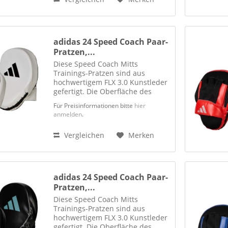
adidas 24 Speed Coach Paar-
Pratzen,...
Diese Speed Coach Mitts
Trainings-Pratzen sind aus
hochwertigem FLX 3.0 Kunstleder
gefertigt. Die Oberfläche des
Griff-Handschuh besteht aus
Für Preisinformationen bitte
hier
adidas Climacool Mesh-Material.
anmelden
.
Das Handpad ist mit EVA-Schaum
gefüllt und dadurch flexibel,...
Vergleichen
Merken
adidas 24 Speed Coach Paar-
Pratzen,...
Diese Speed Coach Mitts
Trainings-Pratzen sind aus
hochwertigem FLX 3.0 Kunstleder
gefertigt. Die Oberfläche des