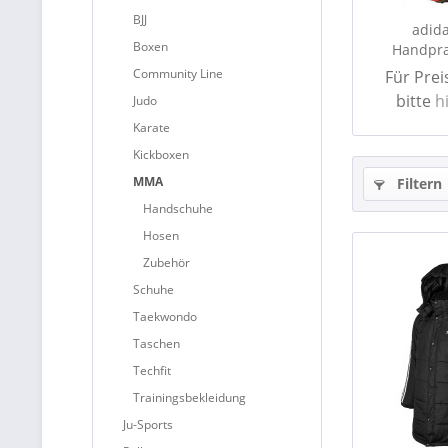
BJJ
adid
Boxen
Handpra
Community Line
Für Pre
bitte
h
Judo
Karate
Kickboxen
MMA
Filtern
Handschuhe
Hosen
Zubehör
Schuhe
Taekwondo
Taschen
Techfit
Trainingsbekleidung
Ju-Sports