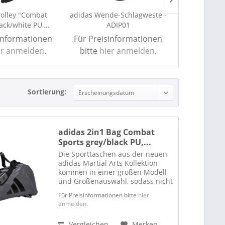
rolley "Combat
adidas Wende-Schlagweste -
adidas Tiefs
ack/white PU,...
ADIP01
AD
informationen
Für Preisinformationen
Für Preisi
er anmelden
.
bitte
hier anmelden
.
bitte
hie
Sortierung:
adidas 2in1 Bag Combat
Sports grey/black PU,...
Die Sporttaschen aus der neuen
adidas Martial Arts Kollektion
kommen in einer großen Modell-
und Größenauswahl, sodass nicht
ausschließlich Kampfsportler ihre
Für Preisinformationen bitte
hier
Freude daran haben werden. Alle
anmelden
.
Modelle sind aus hochgradig
strapazierfähigen,...
Vergleichen
Merken