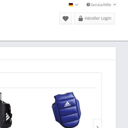
Service/Hilfe
Donausports Deutsch
Händler Login