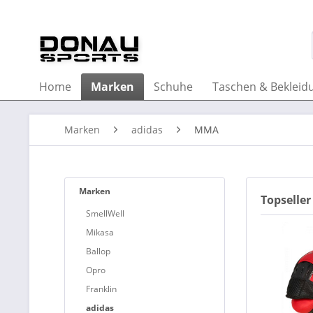
Home
Marken
Schuhe
Taschen & Bekleid
Marken
adidas
MMA
Marken
Topseller
SmellWell
Mikasa
Ballop
Opro
Franklin
adidas