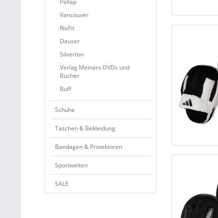
Pallap
Vancouver
RioFit
Deuser
Silverton
Verlag Meiners DVDs und
Bücher
Buff
Schuhe
Taschen & Bekleidung
Bandagen & Protektoren
Sportwelten
SALE