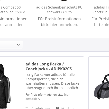
as Combat 50
adidas Schienbeinschutz PU
adidas T
tzen, adiC50FM
schwarz 661.25
Sports" bl
isinformationen
Für Preisinformationen
Für Preis
ier anmelden
.
bitte
hier anmelden
.
bitte
hi
adidas Long Parka /
Coachjacke - ADIPK02CS
Long Parka von adidas für alle
Kampfsportler, die sich
warmhalten müssen. Diese Jacke
überzeugt durch ihren sportlich-
modischen Schnitt und Stil mit
Für Preisinformationen bitte
hier
den typischen Drei-Streifen auf
anmelden
.
den Ärmeln. Auf Brusthöhe ist
das adidas-Combat Sports...
Vergleichen
Merken