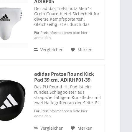
ADIBP05
Der adidas Tiefschutz Men`s
Groin Guard bietet Sicherheit für
diverse Kampfsportarten.
Gleichzeitig ist er durch das
breite und elastische Stützband
Für Preisinformationen bitte
hier
komfortabel. Die Außenseite de
anmelden
.
adidas Men`s Groin Guard
besteht aus einem
Vergleichen
Merken
hochwertigem...
adidas Pratze Round Kick
Pad 39 cm, ADIRHP01-39
Das PU Round Hit Pad ist ein
rundes Schlagpolster aus
strapazierfähigem Kunstleder mit
zwei Haltegriffen an der Seite. Es
ist in einer Standardgröße von 39
Für Preisinformationen bitte
hier
cm Durchmesser erhältlich.
anmelden
.
Vergleichen
Merken