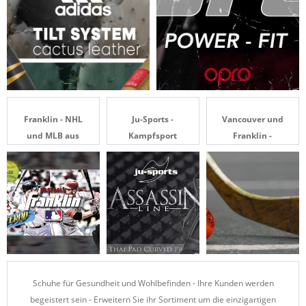
Franklin - NHL
Ju-Sports -
Vancouver und
und MLB aus
Kampfsport
Franklin -
den USA
von Profis für
Im Hockey ein
Profis
perfektes Duo!
Schuhe für Gesundheit und Wohlbefinden - Ihre Kunden werden
begeistert sein - Erweitern Sie ihr Sortiment um die einzigartigen