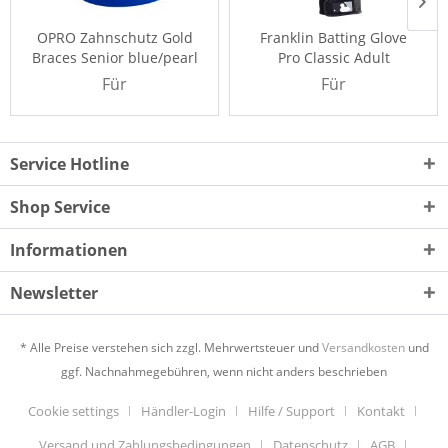
OPRO Zahnschutz Gold
Franklin Batting Glove
Braces Senior blue/pearl
Pro Classic Adult
Für
Für
Preisinformationen
Preisinformationen
bitte
hier anmelden
.
bitte
hier anmelden
.
Service Hotline
Shop Service
Informationen
Newsletter
* Alle Preise verstehen sich zzgl. Mehrwertsteuer und
Versandkosten
und
ggf. Nachnahmegebühren, wenn nicht anders beschrieben
Cookie settings
Händler-Login
Hilfe / Support
Kontakt
Versand und Zahlungsbedingungen
Datenschutz
AGB