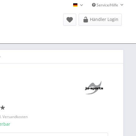
Service/Hilfe
Donausports Deutsch
Händler Login
o
 *
l. Versandkosten
ferbar