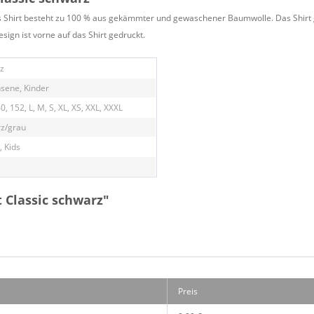
Das Shirt besteht zu 100 % aus gekämmter und gewaschener Baumwolle. Das Shirt g
esign ist vorne auf das Shirt gedruckt.
z
sene, Kinder
0, 152, L, M, S, XL, XS, XXL, XXXL
z/grau
, Kids
 Classic schwarz"
Preis