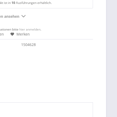
t ist in
10
Ausführungen erhältlich.
ten ansehen
mationen bitte
hier anmelden
.
hen
Merken
1504628