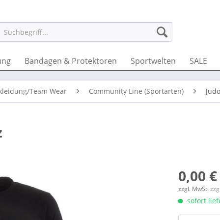
ung
Bandagen & Protektoren
Sportwelten
SALE
kleidung/Team Wear
Community Line (Sportarten)
Jud
z
0,00 €
zzgl. MwSt.
zzg
sofort lie