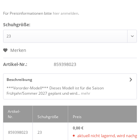
Für Preisinformationen bitte
hier anmelden
.
Schuhgröße:
Merken
Artikel-Nr.:
859398023
Beschreibung
***Vororder-Modell*** Dieses Modell ist für die Saison
Frühjahr/Sommer 2027 geplant und wird...
mehr
Artikel-
Nr.
Schuhgröße
Preis
0,00 €
859398023
23
aktuell nicht lagernd, wird nachgelie