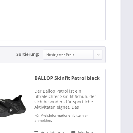
Sortierung:
BALLOP Skinfit Patrol black
Der Ballop Patrol ist ein
ultraleichter Skin fit Schuh, der
sich besonders für sportliche
Aktivitäten eignet. Das
Obermaterial ist in alle
Für Preisinformationen bitte
hier
Richtungen dehnbar und passt
anmelden
.
sich dem Fuß an, ohne ihm
Bewegungsfreiheit zu rauben.
Vergleichen
Merken