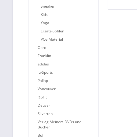
Sneaker
Kids
Yoga
Ersatz-Sohlen
POS Material
Opro
Franklin
adidas
Ju-Sports
Pallap
Vancouver
RioFit
Deuser
Silverton
Verlag Meiners DVDs und
Bücher
Buff