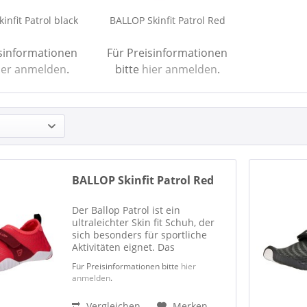
infit Patrol black
BALLOP Skinfit Patrol Red
isinformationen
Für Preisinformationen
ier anmelden
.
bitte
hier anmelden
.
BALLOP Skinfit Patrol Red
Der Ballop Patrol ist ein
ultraleichter Skin fit Schuh, der
sich besonders für sportliche
Aktivitäten eignet. Das
Obermaterial ist in alle
Für Preisinformationen bitte
hier
Richtungen dehnbar und passt
anmelden
.
sich dem Fuß an, ohne ihm
Bewegungsfreiheit zu rauben.
Vergleichen
Merken