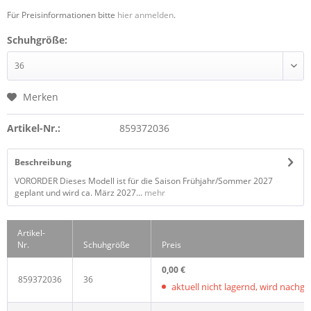
Für Preisinformationen bitte
hier anmelden
.
Schuhgröße:
Merken
Artikel-Nr.:
859372036
Beschreibung
VORORDER Dieses Modell ist für die Saison Frühjahr/Sommer 2027
geplant und wird ca. März 2027...
mehr
Artikel-
Nr.
Schuhgröße
Preis
0,00 €
859372036
36
aktuell nicht lagernd, wird nachgelie