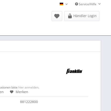
Service/Hilfe
Donausports Deutsch
Händler Login
mationen bitte
hier anmelden
.
hen
Merken
881222800