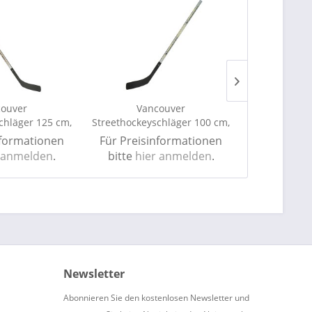
ouver
Vancouver
Van
chläger 125 cm,
Streethockeyschläger 100 cm,
Streethockey
nior
Kids
S
nformationen
Für Preisinformationen
Für Preis
 anmelden
.
bitte
hier anmelden
.
bitte
hie
Newsletter
Abonnieren Sie den kostenlosen Newsletter und