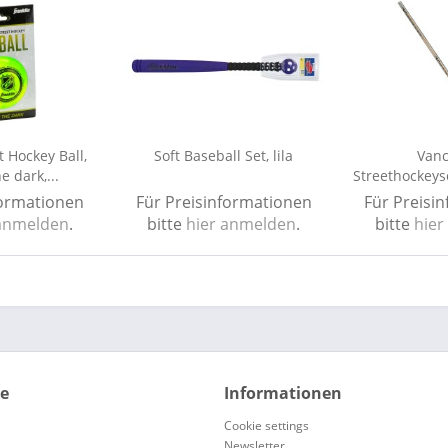
t Hockey Ball,
Soft Baseball Set, lila
Vanc
e dark,...
Streethockeys
Ju
formationen
Für Preisinformationen
Für Preisi
 anmelden
.
bitte
hier anmelden
.
bitte
hier
ce
Informationen
Cookie settings
Newsletter