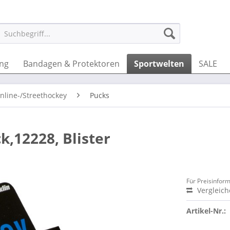
ung
Bandagen & Protektoren
Sportwelten
SALE
Inline-/Streethockey
Pucks
k,12228, Blister
Für Preisinfor
Vergleic
Artikel-Nr.: