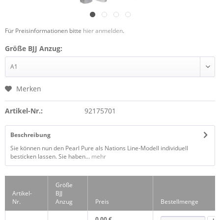
Für Preisinformationen bitte
hier anmelden
.
Größe BJJ Anzug:
Merken
Artikel-Nr.:
92175701
Beschreibung
Sie können nun den Pearl Pure als Nations Line-Modell individuell
besticken lassen. Sie haben...
mehr
Größe
Artikel-
BJJ
Nr.
Anzug
Preis
Bestellmenge
0,00 €