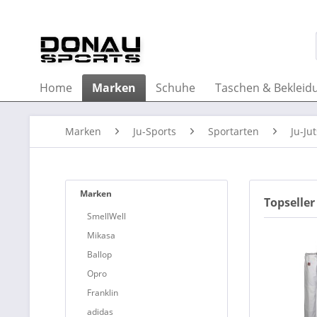
Home
Marken
Schuhe
Taschen & Bekleid
Marken
Ju-Sports
Sportarten
Ju-Ju
Marken
Topseller
SmellWell
Mikasa
Ballop
Opro
Franklin
adidas