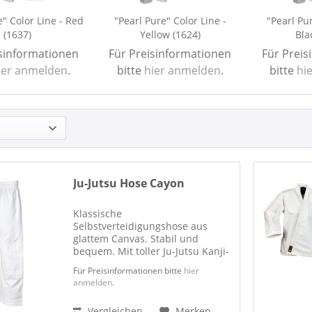
e" Color Line - Red
"Pearl Pure" Color Line -
"Pearl Pur
(1637)
Yellow (1624)
Bla
isinformationen
Für Preisinformationen
Für Preis
ier anmelden
.
bitte
hier anmelden
.
bitte
hi
Ju-Jutsu Hose Cayon
Klassische
Selbstverteidigungshose aus
glattem Canvas. Stabil und
bequem. Mit toller Ju-Jutsu Kanji-
Stickerei auf dem Hosenbein. Mit
Für Preisinformationen bitte
hier
Gummibund. 100 % Baumwolle
anmelden
.
Vergleichen
Merken