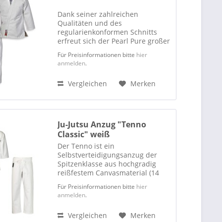
Dank seiner zahlreichen
Qualitäten und des
regularienkonformen Schnitts
erfreut sich der Pearl Pure großer
Beliebtheit. Infolge der großen
Für Preisinformationen bitte
hier
Nachfrage kommt nun ein Modell
anmelden
.
speziell für Ladys. Es ist ein sehr
hochwertiger Gi aus der...
Vergleichen
Merken
Ju-Jutsu Anzug "Tenno
Classic" weiß
Der Tenno ist ein
Selbstverteidigungsanzug der
Spitzenklasse aus hochgradig
reißfestem Canvasmaterial (14
oz.), der allen Belastungen
Für Preisinformationen bitte
hier
standhält. Betont kürzere Ärmel
anmelden
.
erlauben effektives Training mit
Waffen (Messer, Schlagstock
Vergleichen
Merken
etc.)...