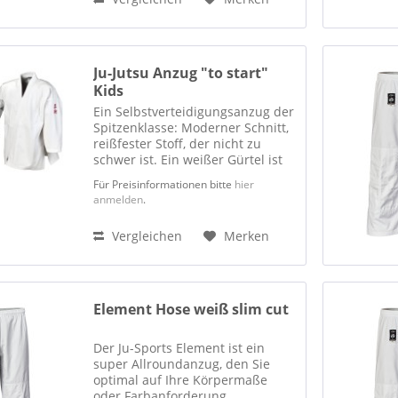
Ju-Jutsu Anzug "to start"
Kids
Ein Selbstverteidigungsanzug der
Spitzenklasse: Moderner Schnitt,
reißfester Stoff, der nicht zu
schwer ist. Ein weißer Gürtel ist
inklusive. Der Ju-Sports Kids-Gi ist
Für Preisinformationen bitte
hier
einfach perfekt für Ju-Jutsu und
anmelden
.
andere Selbstverteidigungsstile.
Mit...
Vergleichen
Merken
Element Hose weiß slim cut
Der Ju-Sports Element ist ein
super Allroundanzug, den Sie
optimal auf Ihre Körpermaße
oder Farbanforderung