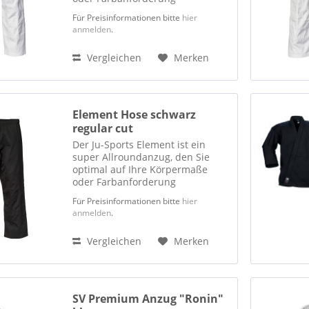
abstimmen können. Jacke und
Für Preisinformationen bitte
hier
Hose sind ausschließlich nur
anmelden
.
einzeln zu beziehen. Der Ju-
Sports Element ist ein
Vergleichen
Merken
hervorragend...
Element Hose schwarz
regular cut
Der Ju-Sports Element ist ein
super Allroundanzug, den Sie
optimal auf Ihre Körpermaße
oder Farbanforderung
abstimmen können. Jacke und
Für Preisinformationen bitte
hier
Hose sind ausschließlich nur
anmelden
.
einzeln zu beziehen. Der Ju-
Sports Element ist ein
Vergleichen
Merken
hervorragend...
SV Premium Anzug "Ronin"