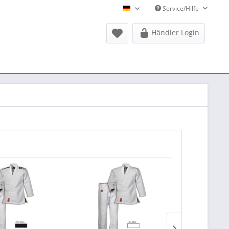
Service/Hilfe
Donausports Deutsch
Händler Login