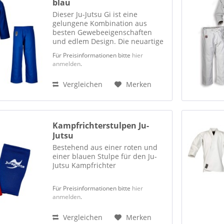
blau
Dieser Ju-Jutsu Gi ist eine
gelungene Kombination aus
besten Gewebeeigenschaften
und edlem Design. Die neuartige
Rip-Stop-Webtechnik ermöglicht
Für Preisinformationen bitte
hier
höchste Strapazierfähigkeit bei
anmelden
.
leichtem Materialgewicht (9 oz.).
Ein optisches Highlight...
Vergleichen
Merken
Kampfrichterstulpen Ju-
Jutsu
Bestehend aus einer roten und
einer blauen Stulpe für den Ju-
Jutsu Kampfrichter
Für Preisinformationen bitte
hier
anmelden
.
Vergleichen
Merken