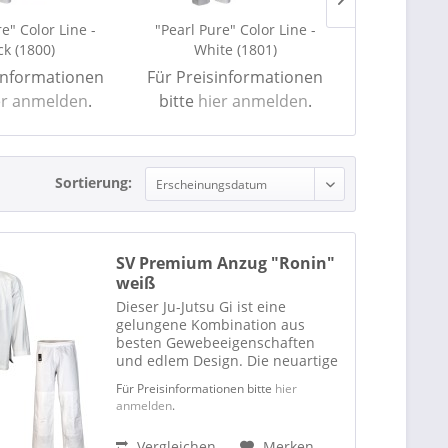
e" Color Line -
"Pearl Pure" Color Line -
"Pearl Pure
ck (1800)
White (1801)
Silver 
informationen
Für Preisinformationen
Für Preisi
er anmelden
.
bitte
hier anmelden
.
bitte
hie
Sortierung:
SV Premium Anzug "Ronin"
weiß
Dieser Ju-Jutsu Gi ist eine
gelungene Kombination aus
besten Gewebeeigenschaften
und edlem Design. Die neuartige
Rip-Stop-Webtechnik ermöglicht
Für Preisinformationen bitte
hier
höchste Strapazierfähigkeit bei
anmelden
.
leichtem Materialgewicht (9 oz.).
Ein optisches Highlight...
Vergleichen
Merken