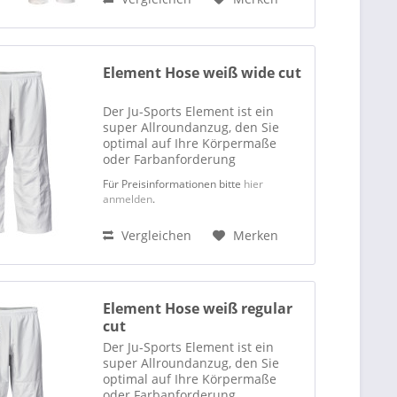
Element Hose weiß wide cut
Der Ju-Sports Element ist ein
super Allroundanzug, den Sie
optimal auf Ihre Körpermaße
oder Farbanforderung
abstimmen können. Jacke und
Für Preisinformationen bitte
hier
Hose sind ausschließlich nur
anmelden
.
einzeln zu beziehen. Der Ju-
Sports Element ist ein
Vergleichen
Merken
hervorragend...
Element Hose weiß regular
cut
Der Ju-Sports Element ist ein
super Allroundanzug, den Sie
optimal auf Ihre Körpermaße
oder Farbanforderung