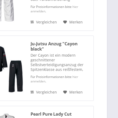
abstimmen können. Jacke und
Für Preisinformationen bitte
hier
Hose sind ausschließlich nur
anmelden
.
einzeln zu beziehen. Der Ju-
Sports Element ist ein
Vergleichen
Merken
hervorragend...
Ju-Jutsu Anzug "Cayon
black"
Der Cayon ist ein modern
geschnittener
Selbstverteidigungsanzug der
Spitzenklasse aus reißfestem,
dennoch nicht zu schwerem
Für Preisinformationen bitte
hier
Stoff. Dadurch eignet sich dieses
anmelden
.
Modell optimal für
Trainingseinheiten in
Vergleichen
Merken
Selbstverteidigung, Ju-Jutsu u. Ä.
Für...
Pearl Pure Lady Cut