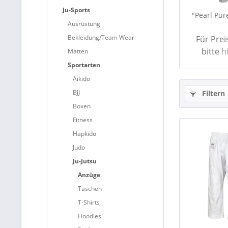
Ju-Sports
"Pearl Pur
Ausrüstung
Bekleidung/Team Wear
Für Pre
bitte
h
Matten
Sportarten
Aikido
BJJ
Filtern
Boxen
Fitness
Hapkido
Judo
Ju-Jutsu
Anzüge
Taschen
T-Shirts
Hoodies