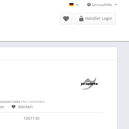
Service/Hilfe
Donausports Deutsch
Händler Login
mationen bitte
hier anmelden
.
hen
Merken
1007130