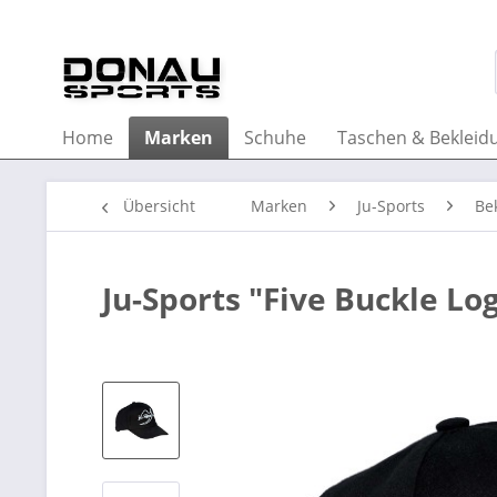
Home
Marken
Schuhe
Taschen & Bekleid
Übersicht
Marken
Ju-Sports
Be
Ju-Sports "Five Buckle Lo