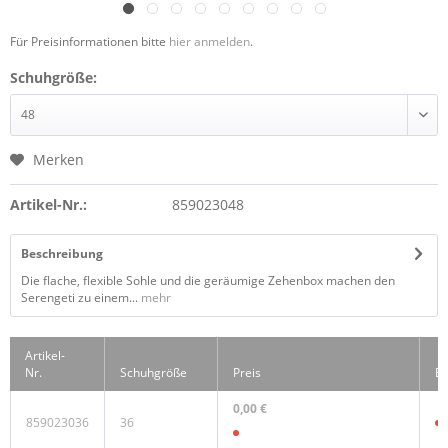
Für Preisinformationen bitte
hier anmelden
.
Schuhgröße:
Merken
Artikel-Nr.:
859023048
Beschreibung
Die flache, flexible Sohle und die geräumige Zehenbox machen den
Serengeti zu einem...
mehr
Artikel-
Nr.
Schuhgröße
Preis
Be
0,00 €
859023036
36