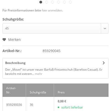
Für Preisinformationen bitte
hier anmelden
.
Schuhgröße:
Merken
Artikel-Nr.:
859290045
Beschreibung
Der „Movel“ ist unser neuer Barfuß-Freizeitschuh (Barefoot Casual). Er
besticht mit extrem...
mehr
Artikel-
Nr.
Schuhgröße
Preis
0,00 €
859290036
36
sofort lieferbar