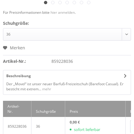
Für Preisinformationen bitte
hier anmelden
.
Schuhgröße:
Merken
Artikel-Nr.:
859228036
Beschreibung
Der „Movel“ ist unser neuer Barfuß-Freizeitschuh (Barefoot Casual). Er
besticht mit extrem...
mehr
Artikel-
Nr.
Schuhgröße
Preis
Be
0,00 €
859228036
36
sofort lieferbar