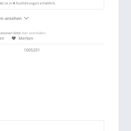
t ist in
4
Ausführungen erhältlich.
ten ansehen
mationen bitte
hier anmelden
.
hen
Merken
1005201