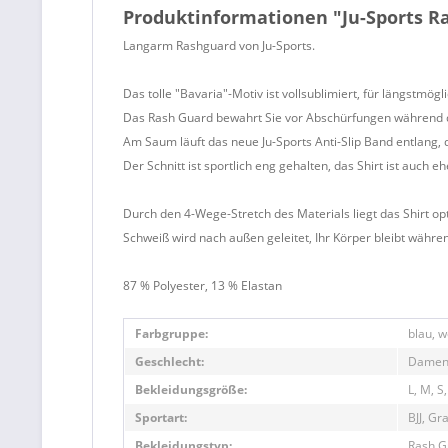
Produktinformationen "Ju-Sports R
Langarm Rashguard von Ju-Sports.
Das tolle "Bavaria"-Motiv ist vollsublimiert, für längstmögli
Das Rash Guard bewahrt Sie vor Abschürfungen während d
Am Saum läuft das neue Ju-Sports Anti-Slip Band entlang,
Der Schnitt ist sportlich eng gehalten, das Shirt ist auch e
Durch den 4-Wege-Stretch des Materials liegt das Shirt op
Schweiß wird nach außen geleitet, Ihr Körper bleibt währe
87 % Polyester, 13 % Elastan
Farbgruppe:
blau, w
Geschlecht:
Damen
Bekleidungsgröße:
L, M, S,
Sportart:
BJJ, Gra
Bekleidungstyp:
Rash G