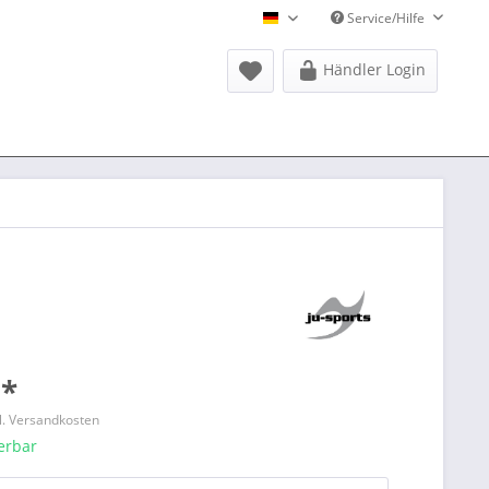
Service/Hilfe
Donausports Deutsch
Händler Login
 *
l. Versandkosten
ferbar