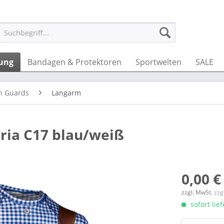
dung
Bandagen & Protektoren
Sportwelten
SALE
h Guards
Langarm
ria C17 blau/weiß
0,00 €
zzgl. MwSt.
zzg
sofort lie