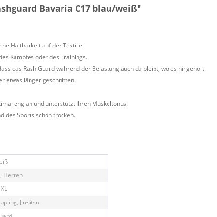
ashguard Bavaria C17 blau/weiß"
che Haltbarkeit auf der Textilie.
es Kampfes oder des Trainings.
 dass das Rash Guard während der Belastung auch da bleibt, wo es hingehört.
her etwas länger geschnitten.
timal eng an und unterstützt Ihren Muskeltonus.
nd des Sports schön trocken.
eiß
, Herren
 XL
ppling, Jiu-Jitsu
uard