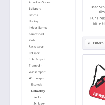
American Sports
Base Sch
Ballsport
div
Fitness
Für Pre
Hockey
bitte
h
Indoor Games
Kampfsport
Padel
Filtern
Racketsport
Rollsport
Spiel & Spaß
Trampolin
Wassersport
Wintersport
Eisstock
Eishockey
Pucks
Schläger