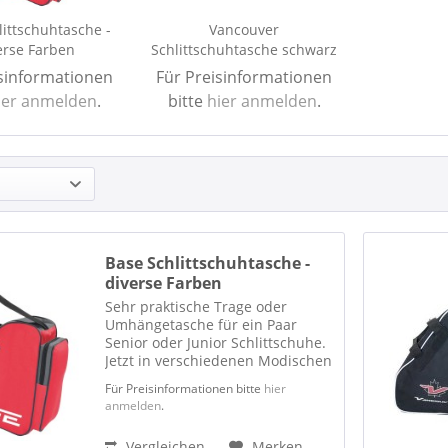
littschuhtasche -
Vancouver
erse Farben
Schlittschuhtasche schwarz
isinformationen
Für Preisinformationen
ier anmelden
.
bitte
hier anmelden
.
Base Schlittschuhtasche -
diverse Farben
Sehr praktische Trage oder
Umhängetasche für ein Paar
Senior oder Junior Schlittschuhe.
Jetzt in verschiedenen Modischen
Farben lieferbar! Die Base Skate
Für Preisinformationen bitte
hier
Bag überzeugt als
anmelden
.
strapazierfähige und praktische
Trage- oder Umhängetasche für
Vergleichen
Merken