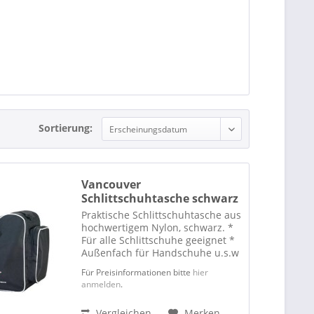
Sortierung:
Vancouver
Schlittschuhtasche schwarz
Praktische Schlittschuhtasche aus
hochwertigem Nylon, schwarz. *
Für alle Schlittschuhe geeignet *
Außenfach für Handschuhe u.s.w
* Verstellbarer Tragegurt *
Für Preisinformationen bitte
hier
Handgriffe * Farbe: schwarz *
anmelden
.
Größe: 34 x 38 x 23 cm
Vergleichen
Merken