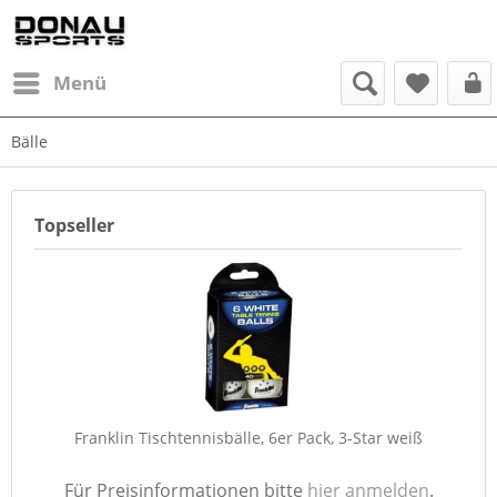
Menü
Bälle
Topseller
Franklin Tischtennisbälle, 6er Pack, 3-Star weiß
Für Preisinformationen bitte
hier anmelden
.