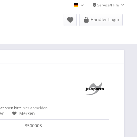
Service/Hilfe
Donausports Deutsch
Händler Login
mationen bitte
hier anmelden
.
hen
Merken
3500003