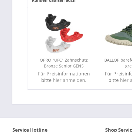
Kunden kauften auch
OPRO "UFC" Zahnschutz
BALLOP barefo
Bronze Senior GEN5
gr
Für Preisinformationen
Für Preisin
bitte
hier anmelden
.
bitte
hier
Service Hotline
Shop Servi