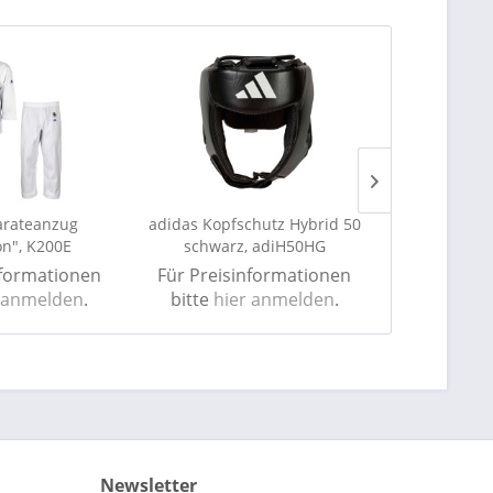
arateanzug
adidas Kopfschutz Hybrid 50
adidas Boxh
on", K200E
schwarz, adiH50HG
500 go
nformationen
Für Preisinformationen
Für Preis
 anmelden
.
bitte
hier anmelden
.
bitte
hie
Newsletter