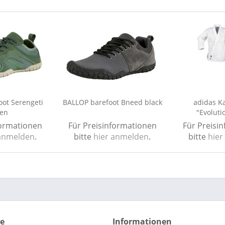
ot Serengeti
BALLOP barefoot Bneed black
adidas K
een
"Evoluti
formationen
Für Preisinformationen
Für Preisi
 anmelden
.
bitte
hier anmelden
.
bitte
hier
ce
Informationen