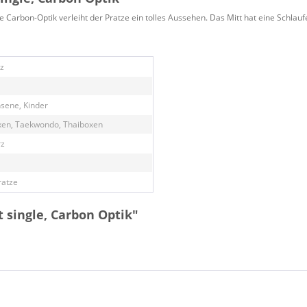
e Carbon-Optik verleiht der Pratze ein tolles Aussehen. Das Mitt hat eine Schlau
z
sene, Kinder
xen, Taekwondo, Thaiboxen
rz
atze
 single, Carbon Optik"