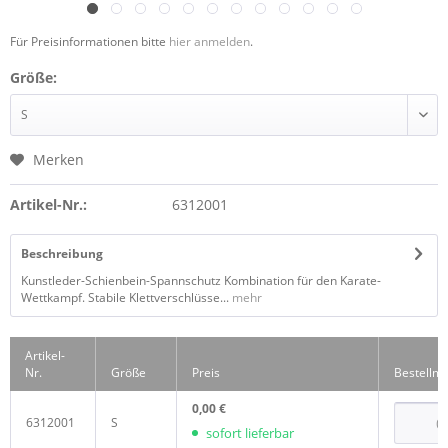
Für Preisinformationen bitte
hier anmelden
.
Größe:
Merken
Artikel-Nr.:
6312001
Beschreibung
Kunstleder-Schienbein-Spannschutz Kombination für den Karate-
Wettkampf. Stabile Klettverschlüsse...
mehr
Artikel-
Nr.
Größe
Preis
Bestellm
0,00 €
6312001
S
sofort lieferbar