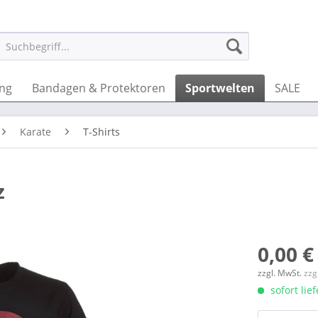
ung
Bandagen & Protektoren
Sportwelten
SALE
Karate
T-Shirts
z
0,00 €
zzgl. MwSt.
zzg
sofort lie