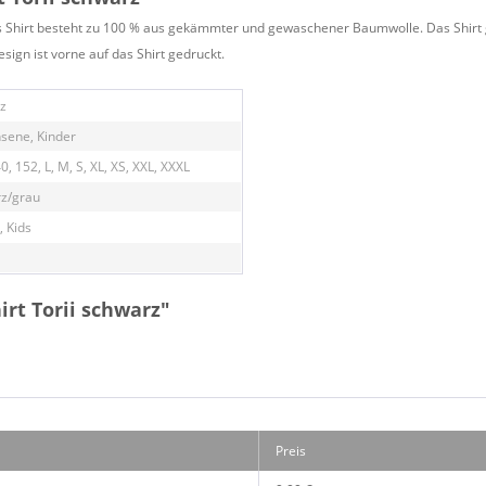
Das Shirt besteht zu 100 % aus gekämmter und gewaschener Baumwolle. Das Shirt g
esign ist vorne auf das Shirt gedruckt.
z
sene, Kinder
0, 152, L, M, S, XL, XS, XXL, XXXL
z/grau
, Kids
rt Torii schwarz"
Preis