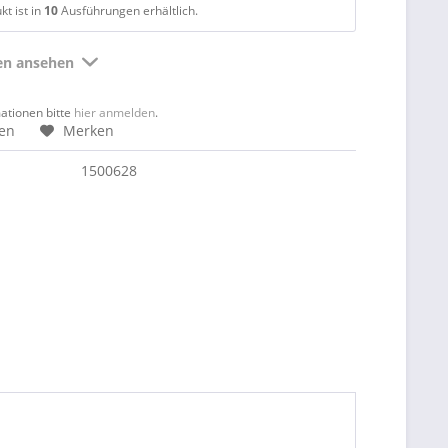
t ist in
10
Ausführungen erhältlich.
ten ansehen
mationen bitte
hier anmelden
.
hen
Merken
1500628