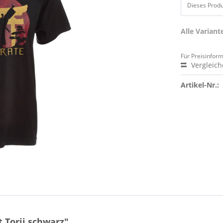
Dieses Produk
Alle Varian
Für Preisinfor
Vergleic
Artikel-Nr.:
 Torii schwarz"