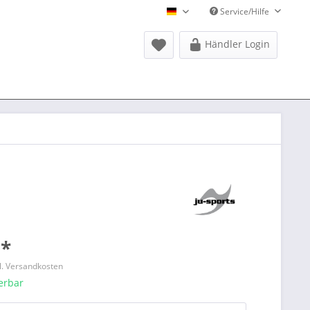
Service/Hilfe
Donausports Deutsch
Händler Login
 *
l. Versandkosten
ferbar