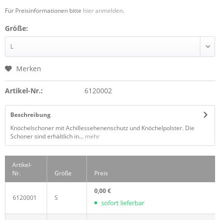
Für Preisinformationen bitte
hier anmelden
.
Größe:
Merken
Artikel-Nr.:
6120002
Beschreibung
Knöchelschoner mit Achillessehenenschutz und Knöchelpolster. Die
Schoner sind erhältlich in...
mehr
Artikel-
Nr.
Größe
Preis
0,00 €
6120001
S
sofort lieferbar