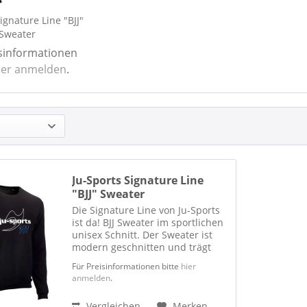
ignature Line "BJJ"
Sweater
isinformationen
ier anmelden
.
Ju-Sports Signature Line
"BJJ" Sweater
Die Signature Line von Ju-Sports
ist da! BJJ Sweater im sportlichen
unisex Schnitt. Der Sweater ist
modern geschnitten und trägt
sich super, egal ob im BJJ Training
Für Preisinformationen bitte
hier
oder in der Freizeit. Mit Logo-
anmelden
.
Aufdruck und dezentem BJJ
Schriftzug...
Vergleichen
Merken