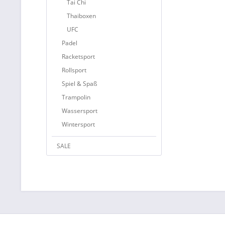
Tai Chi
Thaiboxen
UFC
Padel
Racketsport
Rollsport
Spiel & Spaß
Trampolin
Wassersport
Wintersport
SALE