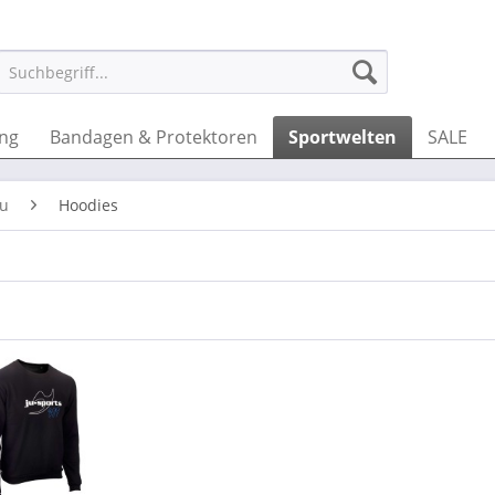
ung
Bandagen & Protektoren
Sportwelten
SALE
su
Hoodies