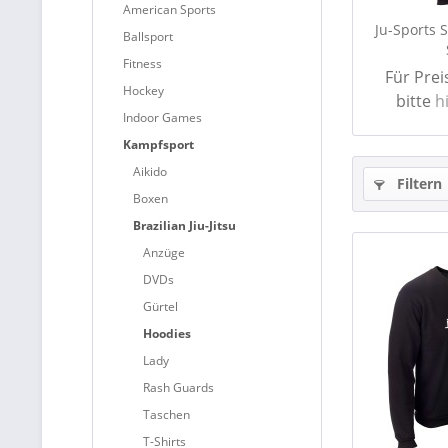
American Sports
Ju-Sports S
Ballsport
Fitness
Für Pre
Hockey
bitte
h
Indoor Games
Kampfsport
Aikido
Filtern
Boxen
Brazilian Jiu-Jitsu
Anzüge
DVDs
Gürtel
Hoodies
Lady
Rash Guards
Taschen
T-Shirts