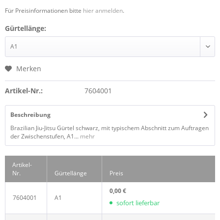
Für Preisinformationen bitte
hier anmelden
.
Gürtellänge:
Merken
Artikel-Nr.:
7604001
Beschreibung
Brazilian Jiu-Jitsu Gürtel schwarz, mit typischem Abschnitt zum Auftragen
der Zwischenstufen, A1...
mehr
Artikel-
Nr.
Gürtellänge
Preis
0,00 €
7604001
A1
sofort lieferbar