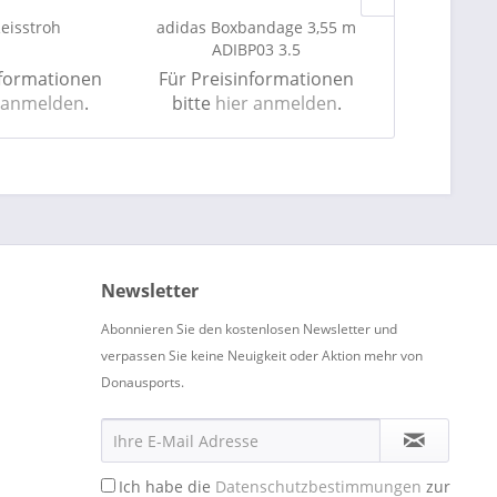
Reisstroh
adidas Boxbandage 3,55 m
adidas 
ADIBP03 3.5
"Evolut
nformationen
Für Preisinformationen
Für Preis
 anmelden
.
bitte
hier anmelden
.
bitte
hie
Newsletter
Abonnieren Sie den kostenlosen Newsletter und
verpassen Sie keine Neuigkeit oder Aktion mehr von
Donausports.
Ich habe die
Datenschutzbestimmungen
zur