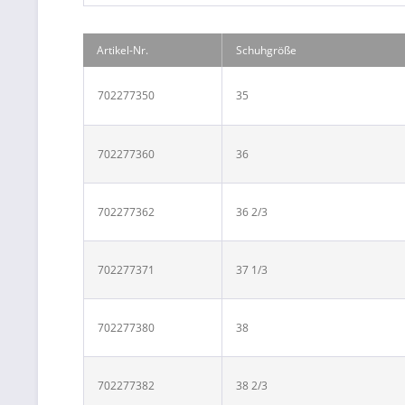
Artikel-Nr.
Schuhgröße
702277350
35
702277360
36
702277362
36 2/3
702277371
37 1/3
702277380
38
702277382
38 2/3