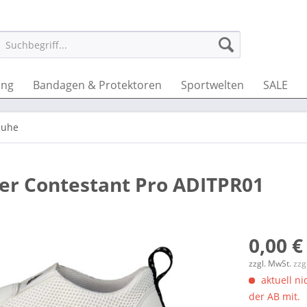
ung
Bandagen & Protektoren
Sportwelten
SALE
huhe
r Contestant Pro ADITPR01
0,00 €
zzgl. MwSt.
zzg
aktuell nic
der AB mit.