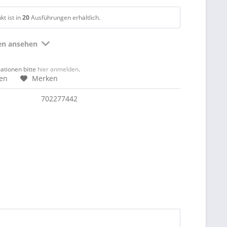
t ist in
20
Ausführungen erhältlich.
ten ansehen
mationen bitte
hier anmelden
.
hen
Merken
702277442