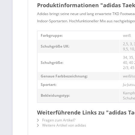
Produktinformationen "adidas Tae
Adidas bringt seine neue und lang erwartete TKD Footwear 
Indoor-Sportarten. Hochfunktioneller Mix aus nachgiebigen
Farbgruppe:
weiß
2,5, 3, 
Schuhgröße UK:
9,5, 10
34, 35,
Schuhgröße:
40, 40 
2/3, 45
Genaue Farbbezeichnung:
weiß/s
Sportart:
Ju-Juts
Kampfr
Bekleidungstyp:
Schuhe
Weiterführende Links zu "adidas T
Fragen zum Artikel?
Weitere Artikel von adidas