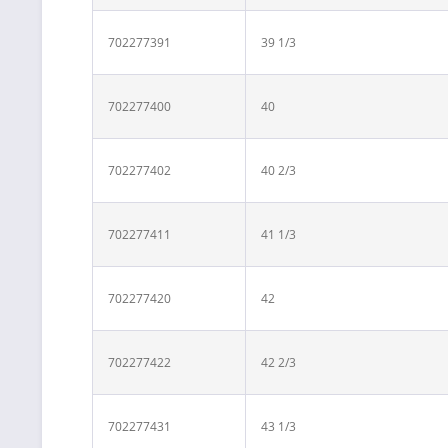
702277391
39 1/3
702277400
40
702277402
40 2/3
702277411
41 1/3
702277420
42
702277422
42 2/3
702277431
43 1/3