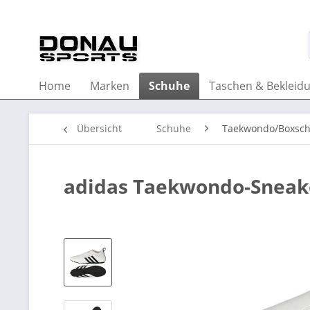
Home
Marken
Schuhe
Taschen & Bekleid
Übersicht
Schuhe
Taekwondo/Boxsc
adidas Taekwondo-Sneake