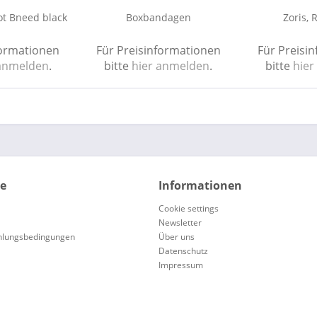
ot Bneed black
Boxbandagen
Zoris, 
formationen
Für Preisinformationen
Für Preisi
 anmelden
.
bitte
hier anmelden
.
bitte
hier
ce
Informationen
Cookie settings
Newsletter
hlungsbedingungen
Über uns
Datenschutz
Impressum