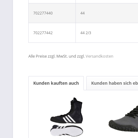
702277440
44
702277442
44 2/3
Alle Preise zzgl. MwSt. und zzgl.
Versandkosten
Kunden kauften auch
Kunden haben sich eb