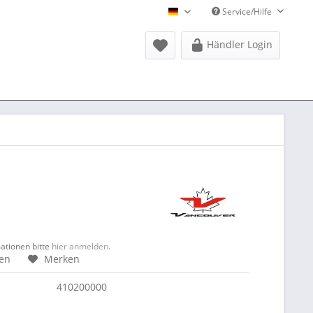
Service/Hilfe
Donausports Deutsch
Händler Login
mationen bitte
hier anmelden
.
hen
Merken
410200000