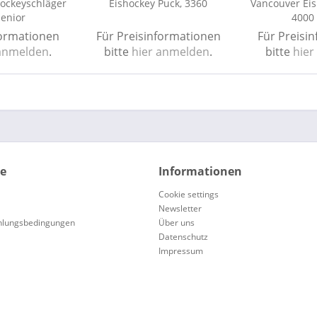
hockeyschläger
Eishockey Puck, 3360
Vancouver Eis
enior
4000 
formationen
Für Preisinformationen
Für Preisi
 anmelden
.
bitte
hier anmelden
.
bitte
hier
ce
Informationen
Cookie settings
Newsletter
hlungsbedingungen
Über uns
Datenschutz
Impressum