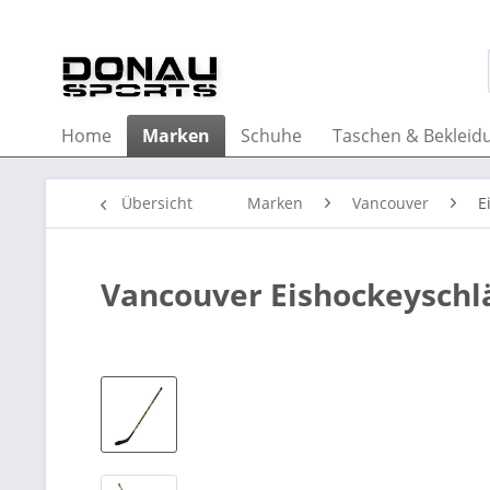
Home
Marken
Schuhe
Taschen & Bekleid
Übersicht
Marken
Vancouver
E
Vancouver Eishockeyschl