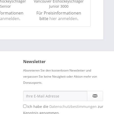
hockeyschläger
Vancouver Eishockeyschläger
Vancouver Ei
Senior
Junior 3000
Seni
nformationen
Für Preisinformationen
Für Preis
 anmelden
.
bitte
hier anmelden
.
bitte
hie
Newsletter
Abonnieren Sie den kostenlosen Newsletter und
verpassen Sie keine Neuigkeit oder Aktion mehr von
Donausports.
Ich habe die
Datenschutzbestimmungen
zur
Kenntnis genommen.