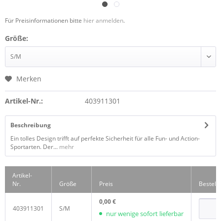
Für Preisinformationen bitte
hier anmelden
.
Größe:
Merken
Artikel-Nr.:
403911301
Beschreibung
Ein tolles Design trifft auf perfekte Sicherheit für alle Fun- und Action-
Sportarten. Der...
mehr
Artikel-
Nr.
Größe
Preis
Bestell
0,00 €
403911301
S/M
nur wenige sofort lieferbar