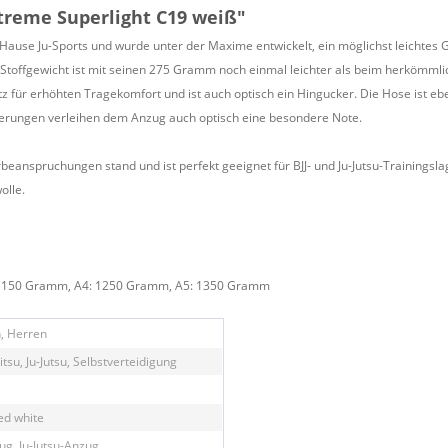
treme Superlight C19 weiß"
m Hause Ju-Sports und wurde unter der Maxime entwickelt, ein möglichst leichtes 
 Stoffgewicht ist mit seinen 275 Gramm noch einmal leichter als beim herkömmli
für erhöhten Tragekomfort und ist auch optisch ein Hingucker. Die Hose ist eben
rzierungen verleihen dem Anzug auch optisch eine besondere Note.
beanspruchungen stand und ist perfekt geeignet für BJJ- und Ju-Jutsu-Trainingslag
olle.
 1150 Gramm, A4: 1250 Gramm, A5: 1350 Gramm
, Herren
-Jitsu, Ju-Jutsu, Selbstverteidigung
ed white
ug, Ju-Jutsu-Anzug