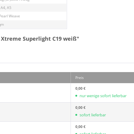
 A4, A5
 Pearl Weave
qm
 Xtreme Superlight C19 weiß"
Preis
0,00 €
nur wenige sofort lieferbar
0,00 €
sofort lieferbar
0,00 €