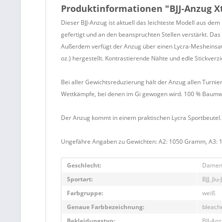
Produktinformationen "BJJ-Anzug X
Dieser BJJ-Anzug ist aktuell das leichteste Modell aus de
gefertigt und an den beanspruchten Stellen verstärkt. Das
Außerdem verfügt der Anzug über einen Lycra-Mesheinsatz 
oz.) hergestellt. Kontrastierende Nähte und edle Stickve
Bei aller Gewichtsreduzierung hält der Anzug allen Turnier
Wettkämpfe, bei denen im Gi gewogen wird. 100 % Baumw
Der Anzug kommt in einem praktischen Lycra Sportbeutel.
Ungefähre Angaben zu Gewichten: A2: 1050 Gramm, A3:
Geschlecht:
Damen
Sportart:
BJJ, Jiu
Farbgruppe:
weiß
Genaue Farbbezeichnung:
bleach
Bekleidungstyp:
BJJ-Anz