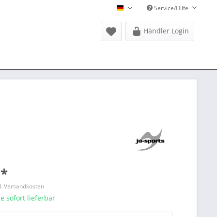
Service/Hilfe
Donausports Deutsch
Händler Login
 *
l. Versandkosten
 sofort lieferbar