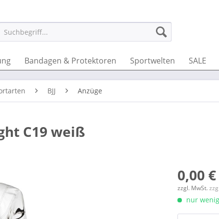
ung
Bandagen & Protektoren
Sportwelten
SALE
ortarten
BJJ
Anzüge
ght C19 weiß
0,00 €
zzgl. MwSt.
zzg
nur wenige