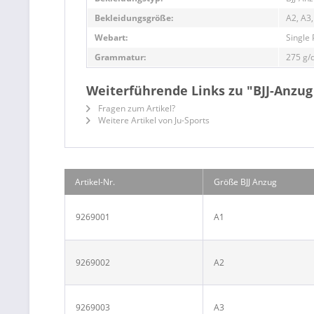
Bekleidungsgröße:
A2, A3,
Webart:
Single
Grammatur:
275 g/
Weiterführende Links zu "BJJ-Anzug
Fragen zum Artikel?
Weitere Artikel von Ju-Sports
Artikel-Nr.
Größe BJJ Anzug
9269001
A1
9269002
A2
9269003
A3