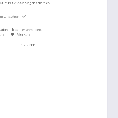
t ist in
5
Ausführungen erhältlich.
ten ansehen
mationen bitte
hier anmelden
.
hen
Merken
9269001