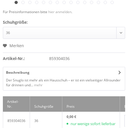
Für Preisinformationen bitte
hier anmelden
.
Schuhgröße:
Merken
Artikel-Nr.:
859304036
Beschreibung
Der Snuglo ist mehr als ein Hausschuh – er ist ein vielseitiger Allrounder
für drinnen und...
mehr
Artikel-
Nr.
Schuhgröße
Preis
Be
0,00 €
859304036
36
nur wenige sofort lieferbar