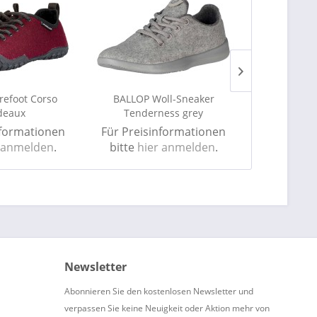
efoot Corso
BALLOP Woll-Sneaker
BALLOP Hyb
deaux
Tenderness grey
nformationen
Für Preisinformationen
Für Preis
 anmelden
.
bitte
hier anmelden
.
bitte
hie
Newsletter
Abonnieren Sie den kostenlosen Newsletter und
verpassen Sie keine Neuigkeit oder Aktion mehr von