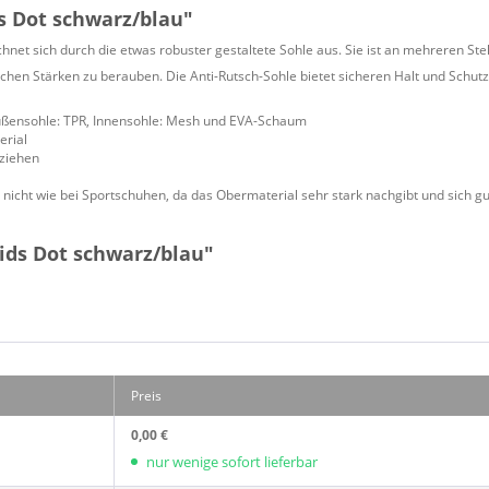
 Dot schwarz/blau"
ichnet sich durch die etwas robuster gestaltete Sohle aus. Sie ist an mehreren 
lichen Stärken zu berauben. Die Anti-Rutsch-Sohle bietet sicheren Halt und Schutz
ußensohle: TPR, Innensohle: Mesh und EVA-Schaum
erial
sziehen
nicht wie bei Sportschuhen, da das Obermaterial sehr stark nachgibt und sich g
ids Dot schwarz/blau"
Preis
0,00 €
nur wenige sofort lieferbar