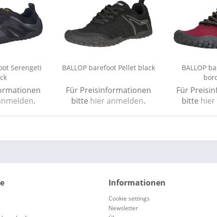
ot Serengeti
BALLOP barefoot Pellet black
BALLOP bar
ck
bor
formationen
Für Preisinformationen
Für Preisi
 anmelden
.
bitte
hier anmelden
.
bitte
hier
ce
Informationen
Cookie settings
Newsletter