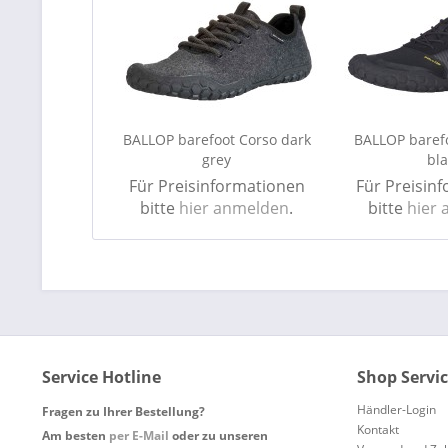
BALLOP barefoot Corso dark
BALLOP barefo
grey
bla
Für Preisinformationen
Für Preisin
bitte
hier anmelden
.
bitte
hier
Service Hotline
Shop Servi
Händler-Login
Fragen zu Ihrer Bestellung?
Kontakt
Am besten
per E-Mail
oder zu unseren