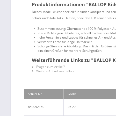
Produktinformationen "BALLOP Kids
Dieses Modell wurde speziell für Kinder konzipiert und ze
Schutz und Stabilität zu bieten, ohne den Fuß seiner natür
Zusammensetzung: Obermaterial: 100 % Polyester, A
in alle Richtungen dehnbares, schnell trocknendes Mat
hohe Fersenlinie und Lasche für schnelles An- und Au
verstärkte Ferse für lange Haltbarkeit
Schuhgrößen: siehe Abbildung. Das mit den Größen ist 
einzelnen Größen für mehrere Schuhgrößen.
Weiterführende Links zu "BALLOP K
Fragen zum Artikel?
Weitere Artikel von Ballop
Artikel-Nr.
Größe
859052160
26-27