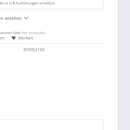
t ist in
5
Ausführungen erhältlich.
ten ansehen
mationen bitte
hier anmelden
.
hen
Merken
859052160