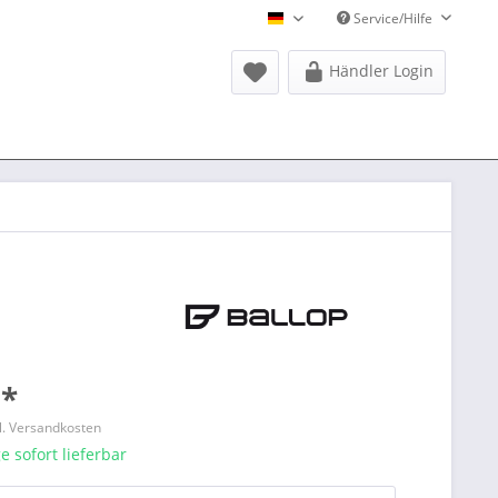
Service/Hilfe
Donausports Deutsch
Händler Login
 *
l. Versandkosten
 sofort lieferbar