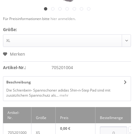
Für Preisinformationen bitte
hier anmelden
.
Größe:
Merken
Artikel-Nr.:
705201004
Beschreibung
Die Schienbein- Spannschoner adidas Shin-n-Step Pad sind mit
zusätzlichem Spannschutz als...
mehr
Artikel-
Nr.
Größe
Preis
Bestellmenge
0,00 €
705201000
XS