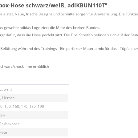
kbox-Hose schwarz/weiß, adiKBUN110T"
eleistet. Neue, frische Designs und Schnitte sorgen für Abwechslung. Die Funktio
Das gewebte adidas Logo ziert die Mitte des breiten Bundes.
gt dafür, dass die Hose perfekt sitzt. Die Drei Streifen befinden sich auf der Sei
elüftung während des Trainings - Ein perfekter Materialmix für das i-Tüpfelch
schwarz/shock lime erhältlich
z, weiß
, Herren
0, 150, 160, 170, 180, 190
xen
Kickboxhose
white