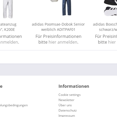
rateanzug
adidas Poomsae-Dobok Senior
adidas Boxsc
n", K200E
weiblich ADITPAF01
schwarz/w
formationen
Für Preisinformationen
Für Preisi
 anmelden
.
bitte
hier anmelden
.
bitte
hier
ce
Informationen
Cookie settings
Newsletter
hlungsbedingungen
Über uns
Datenschutz
Impressum