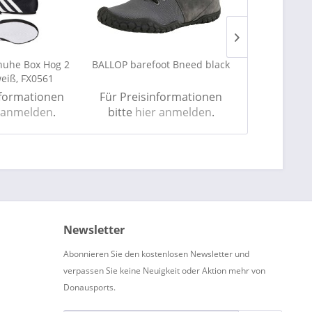
huhe Box Hog 2
BALLOP barefoot Bneed black
Boxb
eiß, FX0561
nformationen
Für Preisinformationen
Für Preis
 anmelden
.
bitte
hier anmelden
.
bitte
hie
Newsletter
Abonnieren Sie den kostenlosen Newsletter und
verpassen Sie keine Neuigkeit oder Aktion mehr von
Donausports.