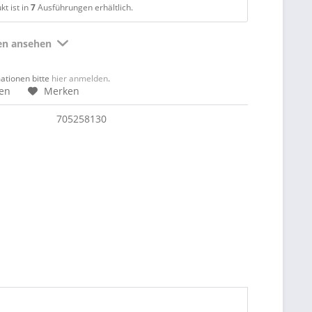
t ist in
7
Ausführungen erhältlich.
ten ansehen
mationen bitte
hier anmelden
.
hen
Merken
705258130