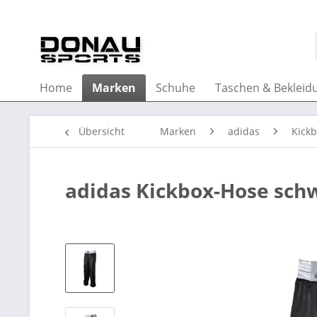
Home
Marken
Schuhe
Taschen & Bekleid
Übersicht
Marken
adidas
Kick
adidas Kickbox-Hose sch