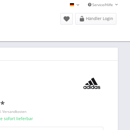
Service/Hilfe
Donausports Deutsch
Händler Login
 *
l. Versandkosten
 sofort lieferbar