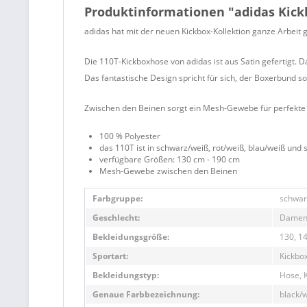
Produktinformationen "adidas Kic
adidas hat mit der neuen Kickbox-Kollektion ganze Arbeit g
Die 110T-Kickboxhose von adidas ist aus Satin gefertigt. 
Das fantastische Design spricht für sich, der Boxerbund sor
Zwischen den Beinen sorgt ein Mesh-Gewebe für perfekte B
100 % Polyester
das 110T ist in schwarz/weiß, rot/weiß, blau/weiß und 
verfügbare Größen: 130 cm - 190 cm
Mesh-Gewebe zwischen den Beinen
Farbgruppe:
schwar
Geschlecht:
Damen
Bekleidungsgröße:
130, 14
Sportart:
Kickbo
Bekleidungstyp:
Hose, 
Genaue Farbbezeichnung:
black/