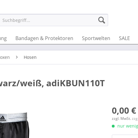
ung
Bandagen & Protektoren
Sportwelten
SALE
boxen
Hosen
warz/weiß, adiKBUN110T
0,00 €
zzgl. MwSt.
zzg
nur wenige