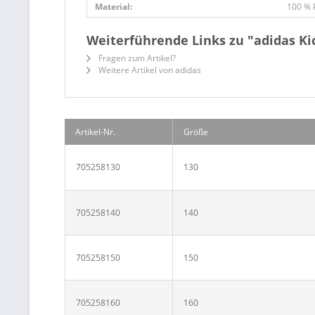
Material:
100 % 
Weiterführende Links zu "adidas K
Fragen zum Artikel?
Weitere Artikel von adidas
Artikel-Nr.
Größe
705258130
130
705258140
140
705258150
150
705258160
160