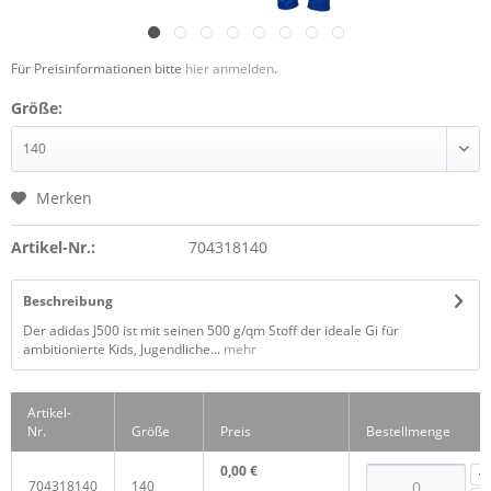
Für Preisinformationen bitte
hier anmelden
.
Größe:
Merken
Artikel-Nr.:
704318140
Beschreibung
Der adidas J500 ist mit seinen 500 g/qm Stoff der ideale Gi für
ambitionierte Kids, Jugendliche...
mehr
Artikel-
Nr.
Größe
Preis
Bestellmenge
0,00 €
704318140
140