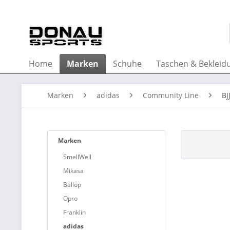
Home
Marken
Schuhe
Taschen & Bekleid
Marken
adidas
Community Line
BJ
Marken
SmellWell
Mikasa
Ballop
Opro
Franklin
adidas