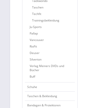
Taekwondo
Taschen
Techfit
Trainingsbekleidung
Ju-Sports
Pallap
Vancouver
RioFit
Deuser
Silverton
Verlag Meiners DVDs und
Bücher
Buff
Schuhe
Taschen & Bekleidung
Bandagen & Protektoren