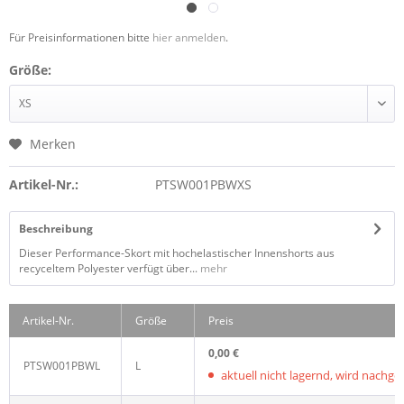
Für Preisinformationen bitte
hier anmelden
.
Größe:
Merken
Artikel-Nr.:
PTSW001PBWXS
Beschreibung
Dieser Performance-Skort mit hochelastischer Innenshorts aus
recyceltem Polyester verfügt über...
mehr
Artikel-Nr.
Größe
Preis
0,00 €
PTSW001PBWL
L
aktuell nicht lagernd, wird nachgelie