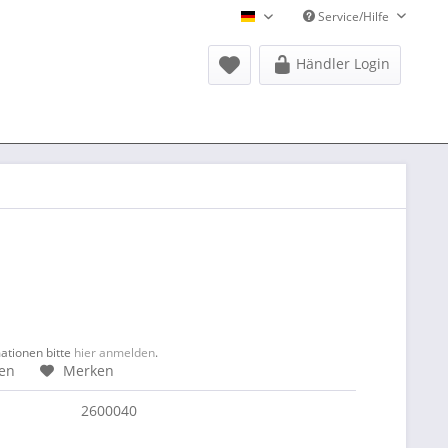
Service/Hilfe
Donausports Deutsch
Händler Login
mationen bitte
hier anmelden
.
hen
Merken
2600040