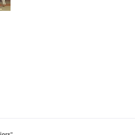
iors"