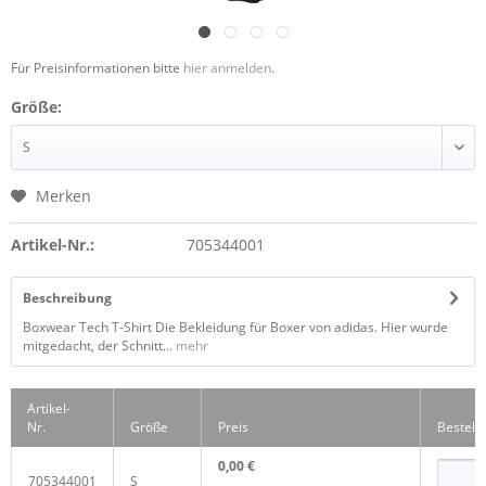
Für Preisinformationen bitte
hier anmelden
.
Größe:
Merken
Artikel-Nr.:
705344001
Beschreibung
Boxwear Tech T-Shirt Die Bekleidung für Boxer von adidas. Hier wurde
mitgedacht, der Schnitt...
mehr
Artikel-
Nr.
Größe
Preis
Bestell
0,00 €
705344001
S