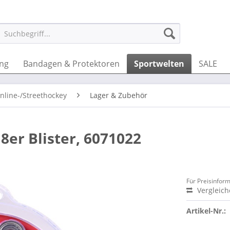
ung
Bandagen & Protektoren
Sportwelten
SALE
Inline-/Streethockey
Lager & Zubehör
8er Blister, 6071022
Für Preisinfor
Vergleic
Artikel-Nr.: