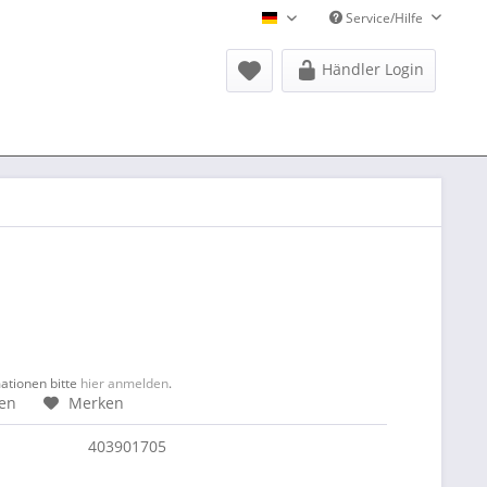
Service/Hilfe
Donausports Deutsch
Händler Login
mationen bitte
hier anmelden
.
hen
Merken
403901705