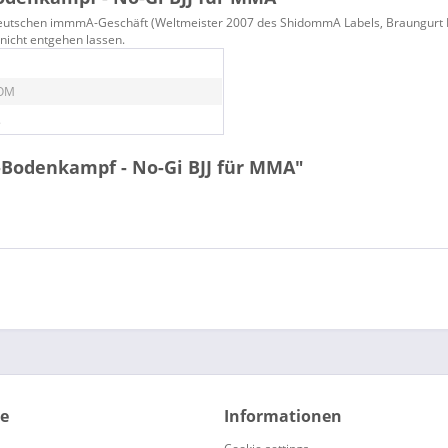
eutschen immmA-Geschäft (Weltmeister 2007 des ShidommA Labels, Braungurt BJJ) 
h nicht entgehen lassen.
OM
.
-Bodenkampf - No-Gi BJJ für MMA"
ce
Informationen