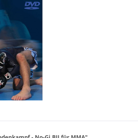
odenkampf - No-Gi BJJ für MMA"