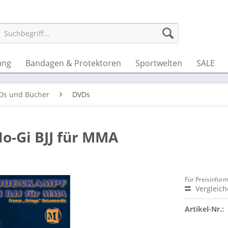
ung
Bandagen & Protektoren
Sportwelten
SALE
VDs und Bücher
DVDs
o-Gi BJJ für MMA
Für Preisinfor
Vergleic
Artikel-Nr.: