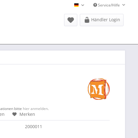
Service/Hilfe
Donausports Deutsch
Händler Login
mationen bitte
hier anmelden
.
hen
Merken
2000011