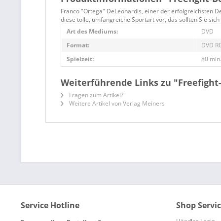
Franco "Ortega" DeLeonardis, einer der erfolgreichsten D
diese tolle, umfangreiche Sportart vor, das sollten Sie sic
Art des Mediums:
DVD
Format:
DVD R
Spielzeit:
80 min
Weiterführende Links zu "Freefight
Fragen zum Artikel?
Weitere Artikel von Verlag Meiners
Service Hotline
Shop Servi