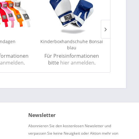
ndagen
Kinderboxhandschuhe Bonsai
Ju-Sports C
blau
Shorts m
nformationen
Für Preisinformationen
Für Preis
 anmelden
.
bitte
hier anmelden
.
bitte
hie
Newsletter
Abonnieren Sie den kostenlosen Newsletter und
verpassen Sie keine Neuigkeit oder Aktion mehr von