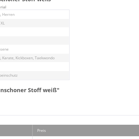
rial
, Herren
 XL
hsene
u, Karate, Kickboxen, Taekwondo
beinschutz
inschoner Stoff weiß"
Preis