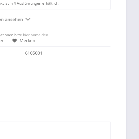
t ist in
4
Ausführungen erhältlich.
ten ansehen
mationen bitte
hier anmelden
.
hen
Merken
6105001