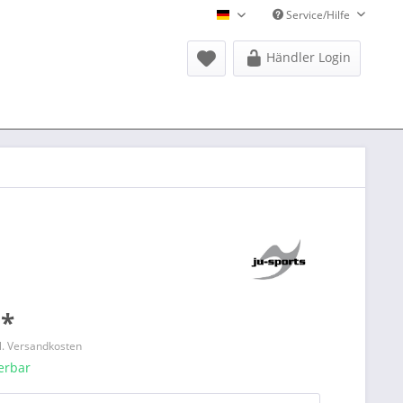
Service/Hilfe
Donausports Deutsch
Händler Login
 *
l. Versandkosten
ferbar