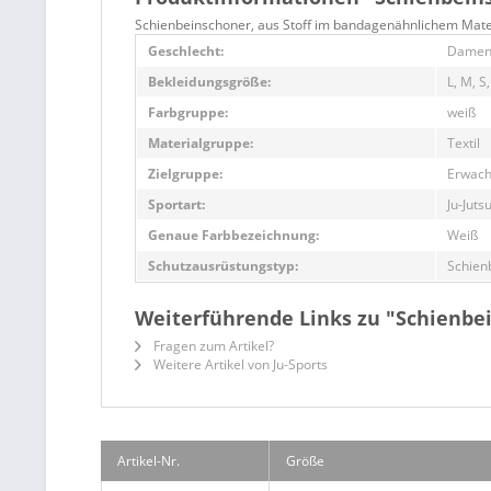
Schienbeinschoner, aus Stoff im bandagenähnlichem Mate
Geschlecht:
Damen
Bekleidungsgröße:
L, M, S,
Farbgruppe:
weiß
Materialgruppe:
Textil
Zielgruppe:
Erwac
Sportart:
Ju-Juts
Genaue Farbbezeichnung:
Weiß
Schutzausrüstungstyp:
Schien
Weiterführende Links zu "Schienbe
Fragen zum Artikel?
Weitere Artikel von Ju-Sports
Artikel-Nr.
Größe