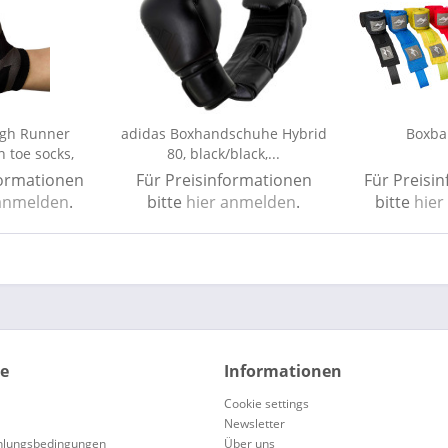
ugh Runner
adidas Boxhandschuhe Hybrid
Boxba
 toe socks,
80, black/black,...
061
formationen
Für Preisinformationen
Für Preisi
 anmelden
.
bitte
hier anmelden
.
bitte
hier
ce
Informationen
Cookie settings
Newsletter
hlungsbedingungen
Über uns