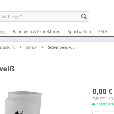
ung
Bandagen & Protektoren
Sportwelten
SALE
srüstung
Safety
Schienbein/Fuß
weiß
0,00 €
zzgl. MwSt.
zzg
sofort lie