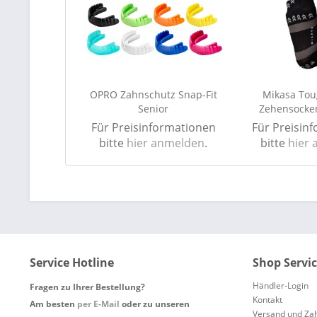
OPRO Zahnschutz Snap-Fit
Mikasa To
Senior
Zehensocken
394
Für Preisinformationen
Für Preisin
bitte
hier anmelden
.
bitte
hier
Service Hotline
Shop Servi
Händler-Login
Fragen zu Ihrer Bestellung?
Kontakt
Am besten
per E-Mail
oder zu unseren
Versand und Za