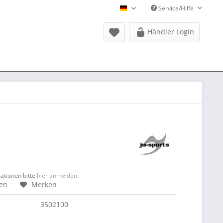
Service/Hilfe
Donausports Deutsch
Händler Login
mationen bitte
hier anmelden
.
hen
Merken
3502100