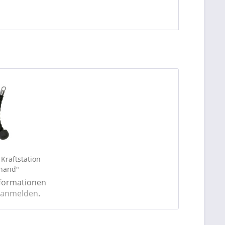
 Kraftstation
hand"
nformationen
 anmelden
.