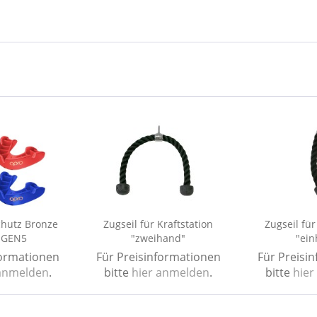
hutz Bronze
Zugseil für Kraftstation
Zugseil für
r GEN5
"zweihand"
"ein
formationen
Für Preisinformationen
Für Preisi
 anmelden
.
bitte
hier anmelden
.
bitte
hier