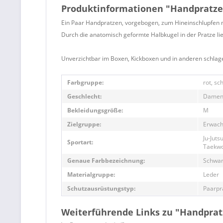
Produktinformationen "Handpratze
Ein Paar Handpratzen, vorgebogen, zum Hineinschlupfen mi
Durch die anatomisch geformte Halbkugel in der Pratze lie
Unverzichtbar im Boxen, Kickboxen und in anderen schlag
Farbgruppe:
rot, sc
Geschlecht:
Damen
Bekleidungsgröße:
M
Zielgruppe:
Erwach
Ju-Juts
Sportart:
Taekwo
Genaue Farbbezeichnung:
Schwar
Materialgruppe:
Leder
Schutzausrüstungstyp:
Paarpr
Weiterführende Links zu "Handprat