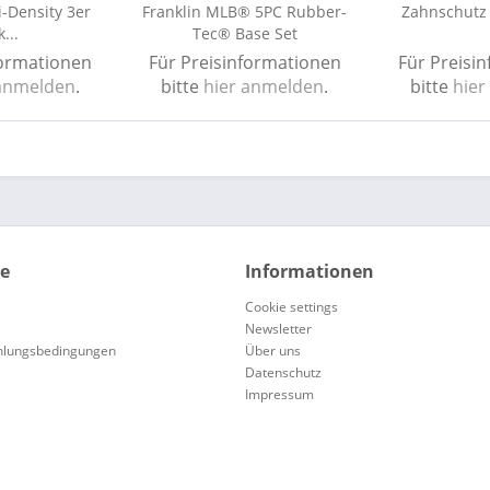
i-Density 3er
Franklin MLB® 5PC Rubber-
Zahnschutz 
...
Tec® Base Set
formationen
Für Preisinformationen
Für Preisi
 anmelden
.
bitte
hier anmelden
.
bitte
hier
ce
Informationen
Cookie settings
Newsletter
hlungsbedingungen
Über uns
Datenschutz
Impressum