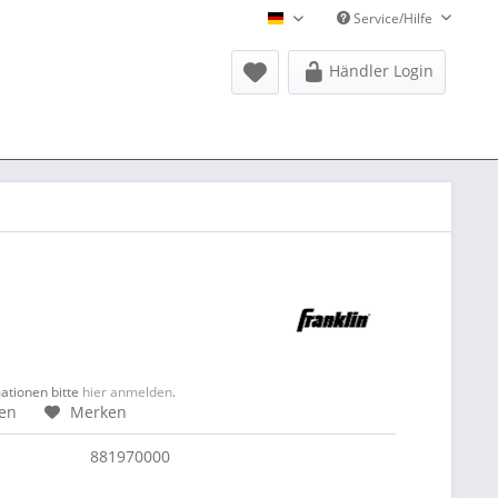
Service/Hilfe
Donausports Deutsch
Händler Login
mationen bitte
hier anmelden
.
hen
Merken
881970000