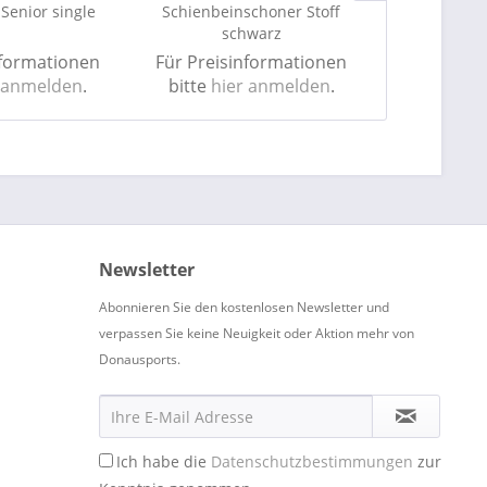
Senior single
Schienbeinschoner Stoff
Boxhandschu
schwarz
nformationen
Für Preisinformationen
Für Preis
 anmelden
.
bitte
hier anmelden
.
bitte
hie
Newsletter
Abonnieren Sie den kostenlosen Newsletter und
verpassen Sie keine Neuigkeit oder Aktion mehr von
Donausports.
Ich habe die
Datenschutzbestimmungen
zur