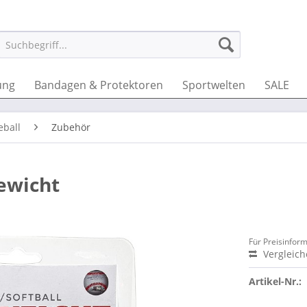
ung
Bandagen & Protektoren
Sportwelten
SALE
eball
Zubehör
ewicht
Für Preisinfor
Vergleic
Artikel-Nr.: