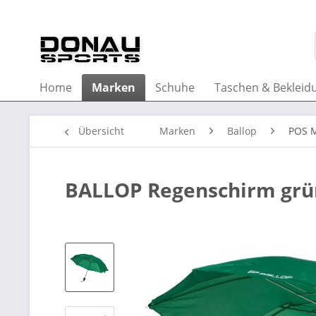
Home
Marken
Schuhe
Taschen & Bekleid
Übersicht
Marken
Ballop
POS M
BALLOP Regenschirm grü