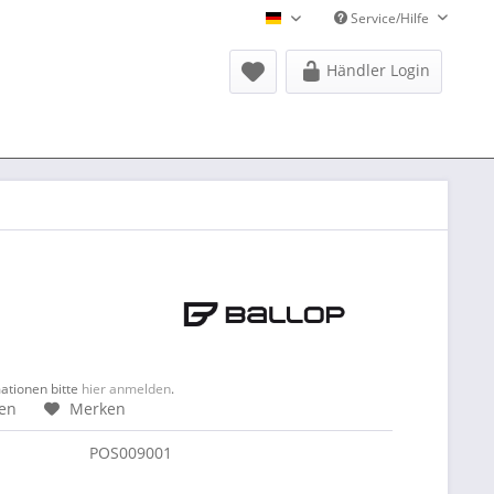
Service/Hilfe
Donausports Deutsch
Händler Login
mationen bitte
hier anmelden
.
hen
Merken
POS009001