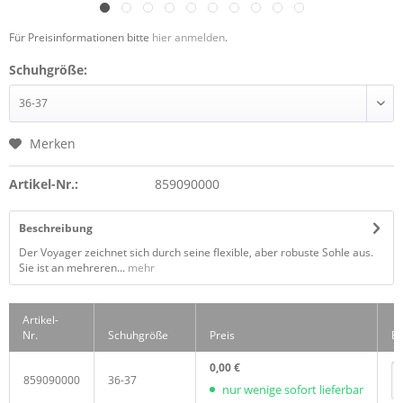
Für Preisinformationen bitte
hier anmelden
.
Schuhgröße:
Merken
Artikel-Nr.:
859090000
Beschreibung
Der Voyager zeichnet sich durch seine flexible, aber robuste Sohle aus.
Sie ist an mehreren...
mehr
Artikel-
Nr.
Schuhgröße
Preis
Be
0,00 €
859090000
36-37
nur wenige sofort lieferbar