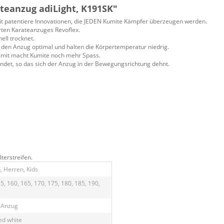
teanzug adiLight, K191SK"
it patentiere Innovationen, die JEDEN Kumite Kämpfer überzeugen werden.
hrten Karateanzuges Revoflex.
ell trocknet.
n den Anzug optimal und halten die Körpertemperatur niedrig.
Damit macht Kumite noch mehr Spass.
ndet, so das sich der Anzug in der Bewegungsrichtung dehnt.
terstreifen.
 Herren, Kids
5, 160, 165, 170, 175, 180, 185, 190,
-Anzug
ed white