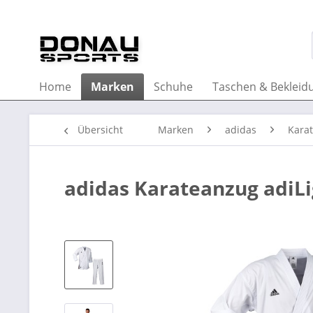
Home
Marken
Schuhe
Taschen & Bekleid
Übersicht
Marken
adidas
Kara
adidas Karateanzug adiLi