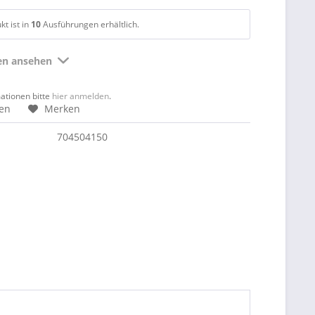
t ist in
10
Ausführungen erhältlich.
ten ansehen
mationen bitte
hier anmelden
.
hen
Merken
704504150