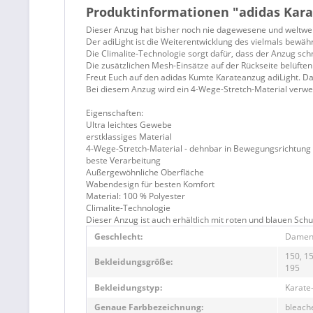
Produktinformationen "adidas Kara
Dieser Anzug hat bisher noch nie dagewesene und weltwe
Der adiLight ist die Weiterentwicklung des vielmals bewä
Die Climalite-Technologie sorgt dafür, dass der Anzug schn
Die zusätzlichen Mesh-Einsätze auf der Rückseite belüfte
Freut Euch auf den adidas Kumte Karateanzug adiLight. 
Bei diesem Anzug wird ein 4-Wege-Stretch-Material verwe
Eigenschaften:
Ultra leichtes Gewebe
erstklassiges Material
4-Wege-Stretch-Material - dehnbar in Bewegungsrichtung
beste Verarbeitung
Außergewöhnliche Oberfläche
Wabendesign für besten Komfort
Material: 100 % Polyester
Climalite-Technologie
Dieser Anzug ist auch erhältlich mit roten und blauen Schul
Geschlecht:
Damen,
150, 15
Bekleidungsgröße:
195
Bekleidungstyp:
Karate
Genaue Farbbezeichnung:
bleach