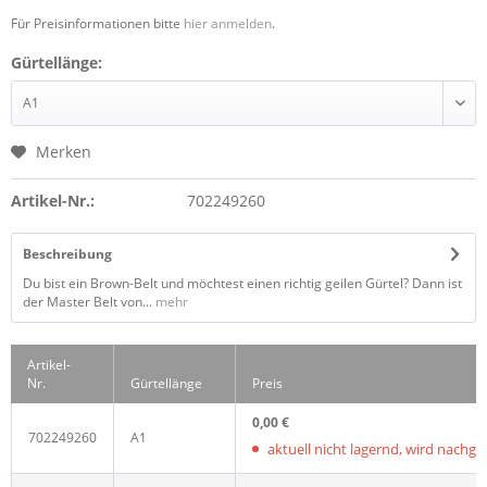
Für Preisinformationen bitte
hier anmelden
.
Gürtellänge:
Merken
Artikel-Nr.:
702249260
Beschreibung
Du bist ein Brown-Belt und möchtest einen richtig geilen Gürtel? Dann ist
der Master Belt von...
mehr
Artikel-
Nr.
Gürtellänge
Preis
0,00 €
702249260
A1
aktuell nicht lagernd, wird nachgelie