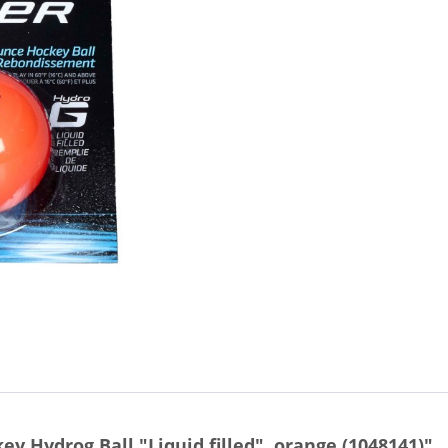
 Hydrog Ball "Liquid filled", orange (1048141)"