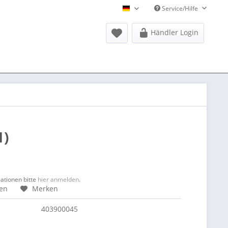
Service/Hilfe
Donausports Deutsch
Händler Login
1)
mationen bitte
hier anmelden
.
hen
Merken
403900045