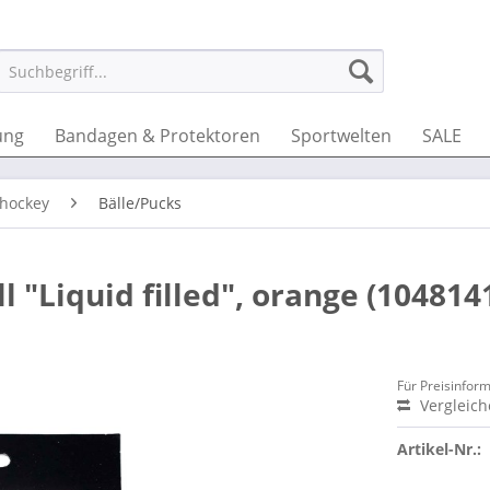
ung
Bandagen & Protektoren
Sportwelten
SALE
thockey
Bälle/Pucks
"Liquid filled", orange (104814
Für Preisinfor
Vergleic
Artikel-Nr.: